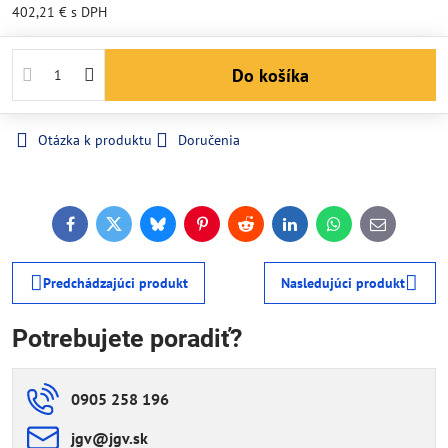
402,21 €
s DPH
Do košíka
Otázka k produktu
Doručenia
Facebook
Twitter
Bluesky
Pinterest
Reddit
LinkedIn
WhatsApp
E-
mail
Predchádzajúci produkt
Nasledujúci produkt
Potrebujete poradiť?
0905 258 196
jgv​@jgv​.sk