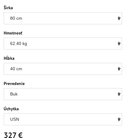
Šírka
Hmotnosť
Hĺbka
Prevedenie
Úchytka
327 €