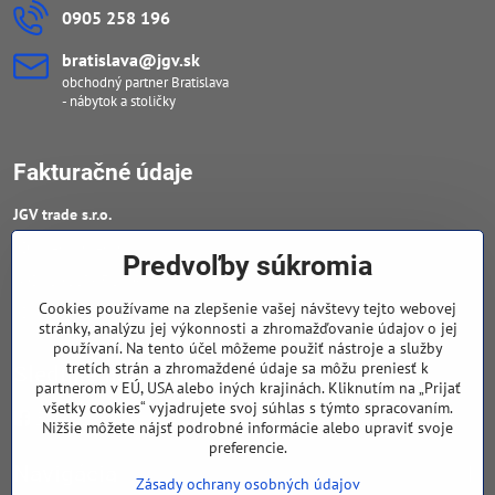
0905 258 196
bratislava​@jgv​.sk
obchodný partner Bratislava
- nábytok a stoličky
Fakturačné údaje
JGV trade s​.r​.o​.
IČO : 46909460
Predvoľby súkromia
DIČ : 20223652906
Cookies používame na zlepšenie vašej návštevy tejto webovej
IČ DPH : SK 2023652906
stránky, analýzu jej výkonnosti a zhromažďovanie údajov o jej
používaní. Na tento účel môžeme použiť nástroje a služby
tretích strán a zhromaždené údaje sa môžu preniesť k
Sledujte naše novinky
partnerom v EÚ, USA alebo iných krajinách. Kliknutím na „Prijať
všetky cookies“ vyjadrujete svoj súhlas s týmto spracovaním.
Facebook
Nižšie môžete nájsť podrobné informácie alebo upraviť svoje
preferencie.
Navigácia
Zásady ochrany osobných údajov