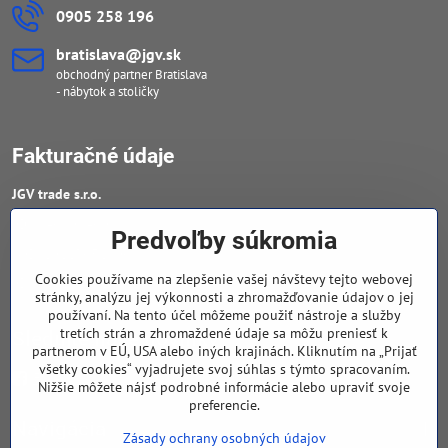
0905 258 196
bratislava​@jgv​.sk
obchodný partner Bratislava
- nábytok a stoličky
Fakturačné údaje
JGV trade s​.r​.o​.
IČO : 46909460
Predvoľby súkromia
DIČ : 20223652906
Cookies používame na zlepšenie vašej návštevy tejto webovej
IČ DPH : SK 2023652906
stránky, analýzu jej výkonnosti a zhromažďovanie údajov o jej
používaní. Na tento účel môžeme použiť nástroje a služby
tretích strán a zhromaždené údaje sa môžu preniesť k
Sledujte naše novinky
partnerom v EÚ, USA alebo iných krajinách. Kliknutím na „Prijať
všetky cookies“ vyjadrujete svoj súhlas s týmto spracovaním.
Facebook
Nižšie môžete nájsť podrobné informácie alebo upraviť svoje
preferencie.
Navigácia
Zásady ochrany osobných údajov