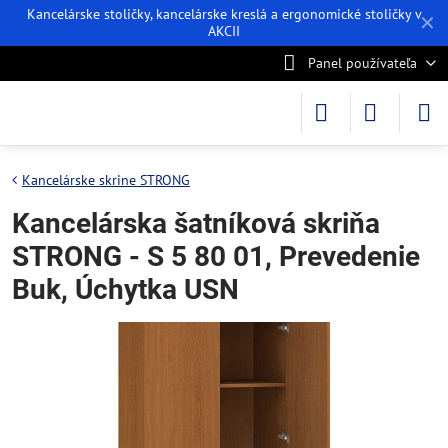
Kancelárske stoličky, kancelárske kreslá a ergonomické stoličky v
✕
AKCII
Panel používateľa
Kancelárske skrine STRONG
Kancelárska šatníková skriňa
STRONG - S 5 80 01, Prevedenie
Buk, Úchytka USN