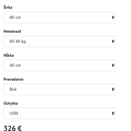
Šírka
Hmotnosť
Hĺbka
Prevedenie
Úchytka
326 €