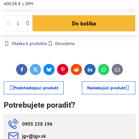
400,98 €
s DPH
Do košíka
Otázka k produktu
Doručenia
Facebook
Twitter
Bluesky
Pinterest
Reddit
LinkedIn
WhatsApp
E-
mail
Predchádzajúci produkt
Nasledujúci produkt
Potrebujete poradiť?
0905 258 196
jgv​@jgv​.sk