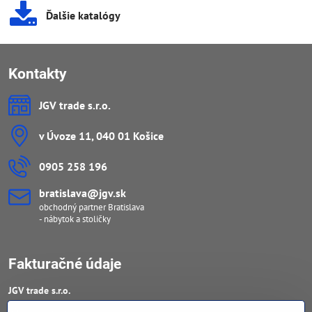
Ďalšie katalógy
Kontakty
JGV trade s​.r​.o​.
v Úvoze 11, 040 01 Košice
0905 258 196
bratislava​@jgv​.sk
obchodný partner Bratislava
- nábytok a stoličky
Fakturačné údaje
JGV trade s​.r​.o​.
IČO : 46909460