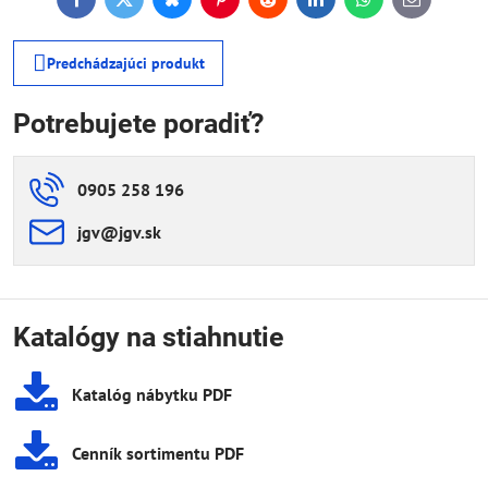
Facebook
Twitter
Bluesky
Pinterest
Reddit
LinkedIn
WhatsApp
E-
mail
Predchádzajúci produkt
Potrebujete poradiť?
0905 258 196
jgv​@jgv​.sk
Katalógy na stiahnutie
Katalóg nábytku PDF
Cenník sortimentu PDF