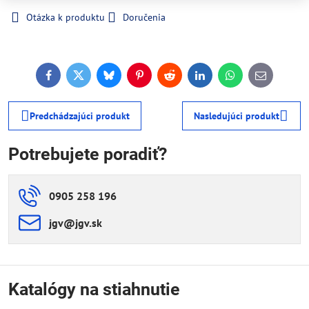
Otázka k produktu
Doručenia
Facebook
Twitter
Bluesky
Pinterest
Reddit
LinkedIn
WhatsApp
E-
mail
Predchádzajúci produkt
Nasledujúci produkt
Potrebujete poradiť?
0905 258 196
jgv​@jgv​.sk
Katalógy na stiahnutie