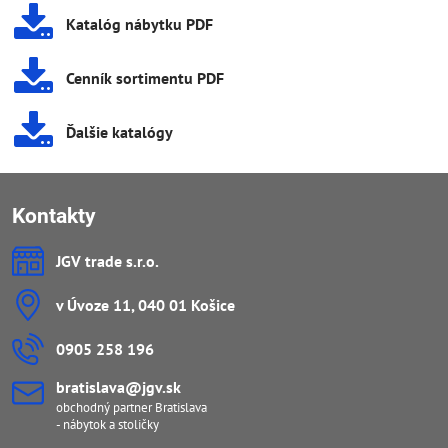
Katalóg nábytku PDF
Cenník sortimentu PDF
Ďalšie katalógy
Kontakty
JGV trade s​.r​.o​.
v Úvoze 11, 040 01 Košice
0905 258 196
bratislava​@jgv​.sk
obchodný partner Bratislava
- nábytok a stoličky