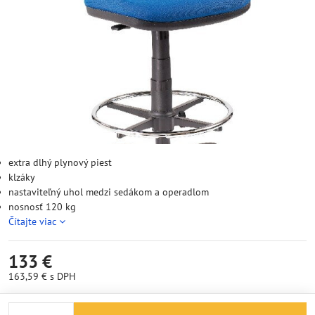
extra dlhý plynový piest
klzáky
nastaviteľný uhol medzi sedákom a operadlom
nosnosť 120 kg
Čítajte viac
133 €
163,59 €
s DPH