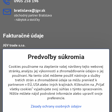
0905 258 196
bratislava​@jgv​.sk
obchodný partner Bratislava
- nábytok a stoličky
Fakturačné údaje
JGV trade s​.r​.o​.
IČO : 46909460
Predvoľby súkromia
DIČ : 20223652906
Cookies používame na zlepšenie vašej návštevy tejto webovej
IČ DPH : SK 2023652906
stránky, analýzu jej výkonnosti a zhromažďovanie údajov o jej
používaní. Na tento účel môžeme použiť nástroje a služby
tretích strán a zhromaždené údaje sa môžu preniesť k
Sledujte naše novinky
partnerom v EÚ, USA alebo iných krajinách. Kliknutím na „Prijať
všetky cookies“ vyjadrujete svoj súhlas s týmto spracovaním.
Facebook
Nižšie môžete nájsť podrobné informácie alebo upraviť svoje
preferencie.
Navigácia
Zásady ochrany osobných údajov