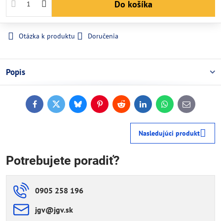
Do košíka
Otázka k produktu
Doručenia
Popis
Facebook
Twitter
Bluesky
Pinterest
Reddit
LinkedIn
WhatsApp
E-
mail
Nasledujúci produkt
Potrebujete poradiť?
0905 258 196
jgv​@jgv​.sk