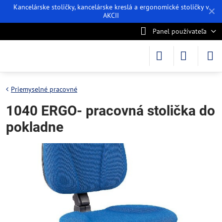
Kancelárske stoličky, kancelárske kreslá a ergonomické stoličky v
✕
AKCII
Panel používateľa
Priemyselné pracovné
1040 ERGO- pracovná stolička do
pokladne