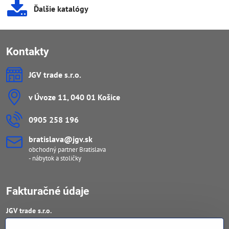
Ďalšie katalógy
Kontakty
JGV trade s​.r​.o​.
v Úvoze 11, 040 01 Košice
0905 258 196
bratislava​@jgv​.sk
obchodný partner Bratislava
- nábytok a stoličky
Fakturačné údaje
JGV trade s​.r​.o​.
IČO : 46909460