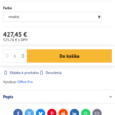
Farba
427,45 €
525,76 €
s DPH
Do košíka
Otázka k produktu
Doručenia
Výrobca:
Office Pro
Popis
Facebook
Twitter
Bluesky
Pinterest
Reddit
LinkedIn
WhatsApp
E-