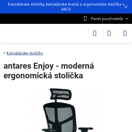
Kancelárske stoličky, kancelárske kreslá a ergonomické stoličky v
✕
AKCII
Panel používateľa
Kancelárske stoličky
antares Enjoy - moderná
ergonomická stolička