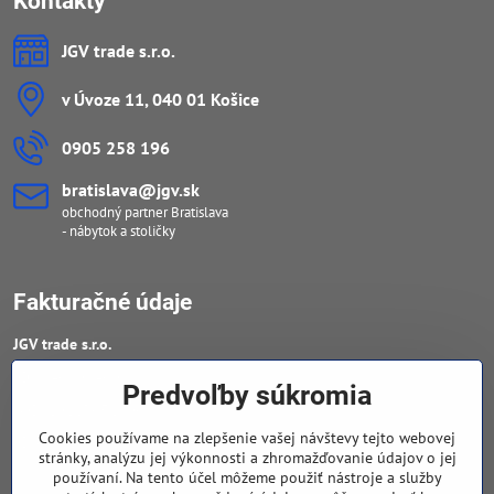
Kontakty
JGV trade s​.r​.o​.
v Úvoze 11, 040 01 Košice
0905 258 196
bratislava​@jgv​.sk
obchodný partner Bratislava
- nábytok a stoličky
Fakturačné údaje
JGV trade s​.r​.o​.
IČO : 46909460
Predvoľby súkromia
DIČ : 20223652906
Cookies používame na zlepšenie vašej návštevy tejto webovej
IČ DPH : SK 2023652906
stránky, analýzu jej výkonnosti a zhromažďovanie údajov o jej
používaní. Na tento účel môžeme použiť nástroje a služby