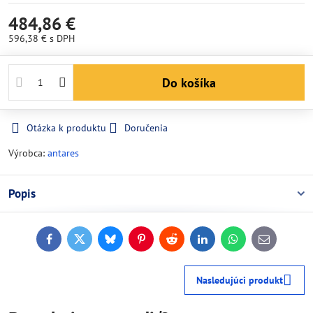
484,86 €
596,38 €
s DPH
Do košíka
Otázka k produktu
Doručenia
Výrobca:
antares
Popis
Facebook
Twitter
Bluesky
Pinterest
Reddit
LinkedIn
WhatsApp
E-
mail
Nasledujúci produkt