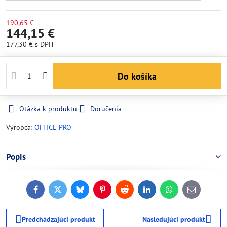
190,65 €
144,15 €
177,30 €
s DPH
Do košíka
Otázka k produktu
Doručenia
Výrobca:
OFFICE PRO
Popis
Facebook
Twitter
Bluesky
Pinterest
Reddit
LinkedIn
WhatsApp
E-
mail
Predchádzajúci produkt
Nasledujúci produkt