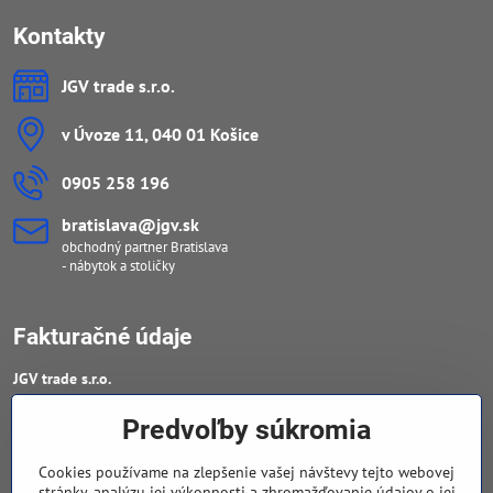
Kontakty
JGV trade s​.r​.o​.
v Úvoze 11, 040 01 Košice
0905 258 196
bratislava​@jgv​.sk
obchodný partner Bratislava
- nábytok a stoličky
Fakturačné údaje
JGV trade s​.r​.o​.
IČO : 46909460
Predvoľby súkromia
DIČ : 20223652906
Cookies používame na zlepšenie vašej návštevy tejto webovej
IČ DPH : SK 2023652906
stránky, analýzu jej výkonnosti a zhromažďovanie údajov o jej