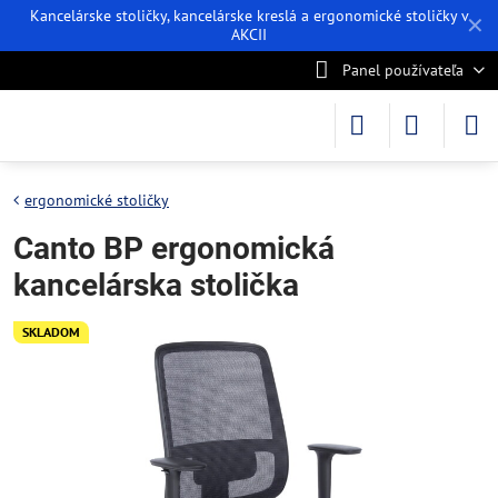
Kancelárske stoličky, kancelárske kreslá a ergonomické stoličky v
✕
AKCII
Panel používateľa
ergonomické stoličky
Canto BP ergonomická
kancelárska stolička
SKLADOM