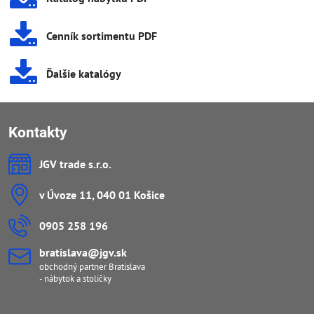
Cenník sortimentu PDF
Ďalšie katalógy
Kontakty
JGV trade s​.r​.o​.
v Úvoze 11, 040 01 Košice
0905 258 196
bratislava​@jgv​.sk
obchodný partner Bratislava
- nábytok a stoličky