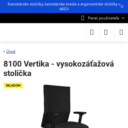
Kancelárske stoličky, kancelárske kreslá a ergonomické stoličky v
✕
AKCII
Panel používateľa
Úvod
8100 Vertika - vysokozáťažová
stolička
SKLADOM