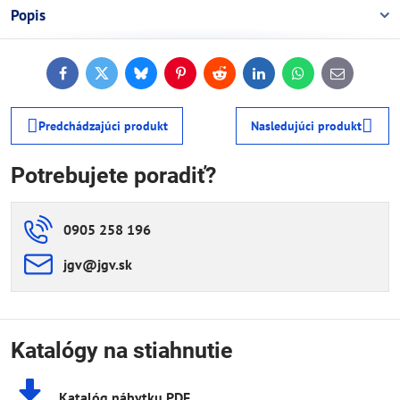
Popis
Facebook
Twitter
Bluesky
Pinterest
Reddit
LinkedIn
WhatsApp
E-
mail
Predchádzajúci produkt
Nasledujúci produkt
Potrebujete poradiť?
0905 258 196
jgv​@jgv​.sk
Katalógy na stiahnutie
Katalóg nábytku PDF