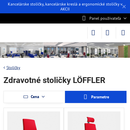
Kancelárske stoličky, kancelárske kreslá a ergonomické stoličky v
✕
AKCII
Panel používateľa
Stoličky
Zdravotné stoličky LÖFFLER
Cena
Parametre