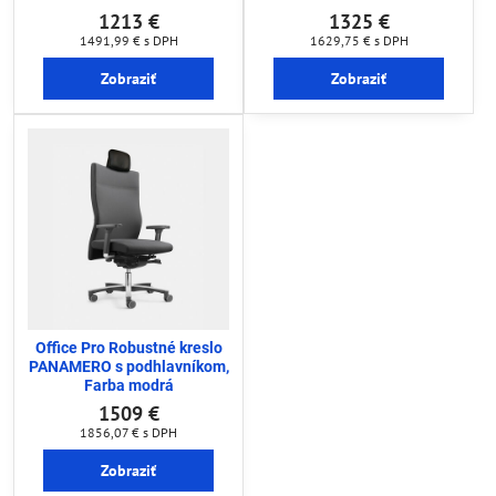
1213 €
1325 €
1491,99 €
s DPH
1629,75 €
s DPH
Zobraziť
Zobraziť
Office Pro Robustné kreslo
PANAMERO s podhlavníkom,
Farba modrá
1509 €
1856,07 €
s DPH
Zobraziť