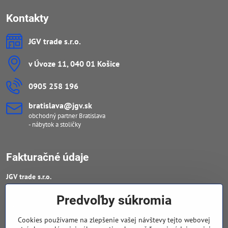
Kontakty
JGV trade s​.r​.o​.
v Úvoze 11, 040 01 Košice
0905 258 196
bratislava​@jgv​.sk
obchodný partner Bratislava
- nábytok a stoličky
Fakturačné údaje
JGV trade s​.r​.o​.
IČO : 46909460
Predvoľby súkromia
DIČ : 20223652906
Cookies používame na zlepšenie vašej návštevy tejto webovej
IČ DPH : SK 2023652906