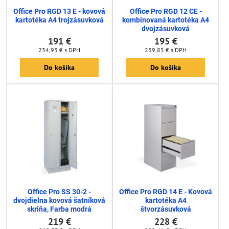
Office Pro RGD 13 E - kovová
Office Pro RGD 12 CE -
kartotéka A4 trojzásuvková
kombinovaná kartotéka A4
dvojzásuvková
191 €
195 €
234,93 €
s DPH
239,85 €
s DPH
Do košíka
Do košíka
Office Pro SS 30-2 -
Office Pro RGD 14 E - Kovová
dvojdielna kovová šatníková
kartotéka A4
skriňa, Farba modrá
štvorzásuvková
219 €
228 €