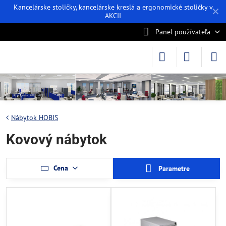
Kancelárske stoličky, kancelárske kreslá a ergonomické stoličky v
✕
AKCII
Panel používateľa
Nábytok HOBIS
Kovový nábytok
Cena
Parametre