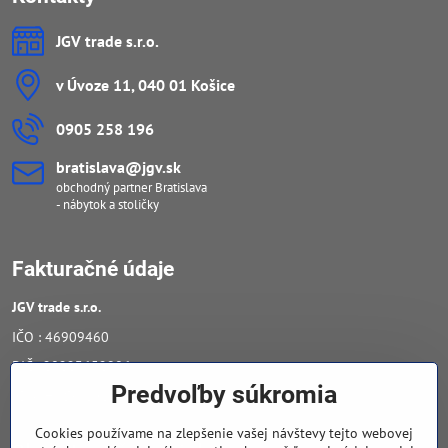
JGV trade s​.r​.o​.
v Úvoze 11, 040 01 Košice
0905 258 196
bratislava​@jgv​.sk
obchodný partner Bratislava
- nábytok a stoličky
Fakturačné údaje
JGV trade s​.r​.o​.
IČO : 46909460
DIČ : 20223652906
Predvoľby súkromia
IČ DPH : SK 2023652906
Cookies používame na zlepšenie vašej návštevy tejto webovej