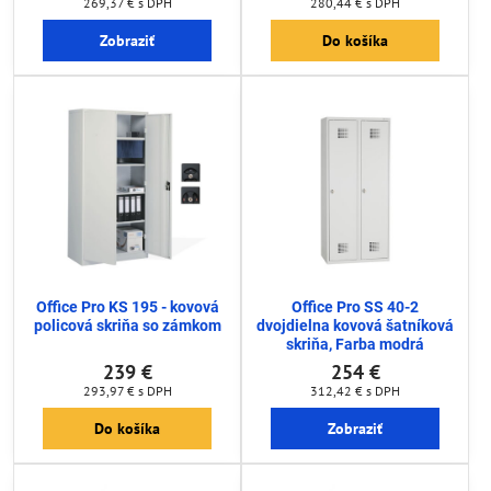
269,37 €
s DPH
280,44 €
s DPH
Zobraziť
Do košíka
Office Pro KS 195 - kovová
Office Pro SS 40-2
policová skriňa so zámkom
dvojdielna kovová šatníková
skriňa, Farba modrá
239 €
254 €
293,97 €
s DPH
312,42 €
s DPH
Do košíka
Zobraziť