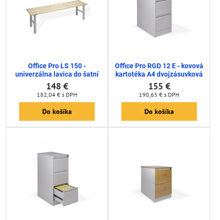
Office Pro LS 150 -
Office Pro RGD 12 E - kovová
univerzálna lavica do šatní
kartotéka A4 dvojzásuvková
148 €
155 €
182,04 €
s DPH
190,65 €
s DPH
Do košíka
Do košíka