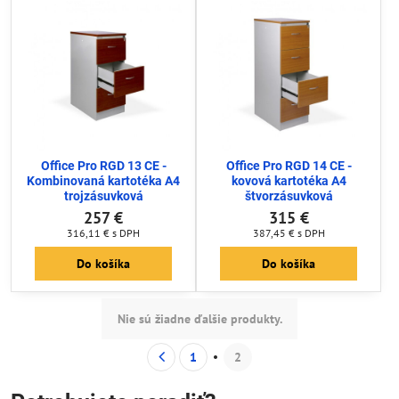
Office Pro RGD 13 CE -
Office Pro RGD 14 CE -
Kombinovaná kartotéka A4
kovová kartotéka A4
trojzásuvková
štvorzásuvková
257 €
315 €
316,11 €
s DPH
387,45 €
s DPH
Do košíka
Do košíka
Nie sú žiadne ďalšie produkty.
1
2