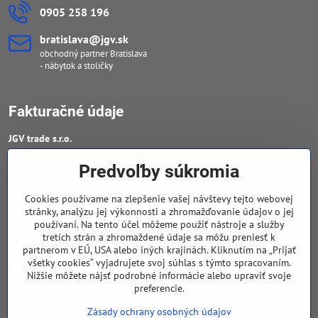
0905 258 196
bratislava​@jgv​.sk
obchodný partner Bratislava
- nábytok a stoličky
Fakturačné údaje
JGV trade s​.r​.o​.
IČO : 46909460
Predvoľby súkromia
DIČ : 20223652906
Cookies používame na zlepšenie vašej návštevy tejto webovej
IČ DPH : SK 2023652906
stránky, analýzu jej výkonnosti a zhromažďovanie údajov o jej
používaní. Na tento účel môžeme použiť nástroje a služby
tretích strán a zhromaždené údaje sa môžu preniesť k
Sledujte naše novinky
partnerom v EÚ, USA alebo iných krajinách. Kliknutím na „Prijať
všetky cookies“ vyjadrujete svoj súhlas s týmto spracovaním.
Facebook
Nižšie môžete nájsť podrobné informácie alebo upraviť svoje
preferencie.
Navigácia
Zásady ochrany osobných údajov