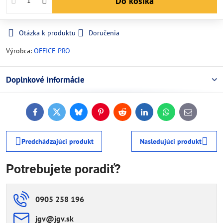
Do košíka
Otázka k produktu
Doručenia
Výrobca:
OFFICE PRO
Doplnkové informácie
Facebook
Twitter
Bluesky
Pinterest
Reddit
LinkedIn
WhatsApp
E-
mail
Predchádzajúci produkt
Nasledujúci produkt
Potrebujete poradiť?
0905 258 196
jgv​@jgv​.sk