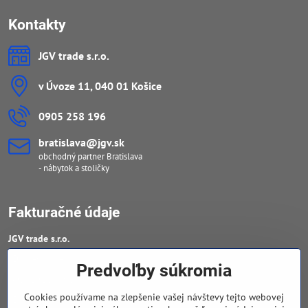
Kontakty
JGV trade s​.r​.o​.
v Úvoze 11, 040 01 Košice
0905 258 196
bratislava​@jgv​.sk
obchodný partner Bratislava
- nábytok a stoličky
Fakturačné údaje
JGV trade s​.r​.o​.
IČO : 46909460
Predvoľby súkromia
DIČ : 20223652906
Cookies používame na zlepšenie vašej návštevy tejto webovej
IČ DPH : SK 2023652906