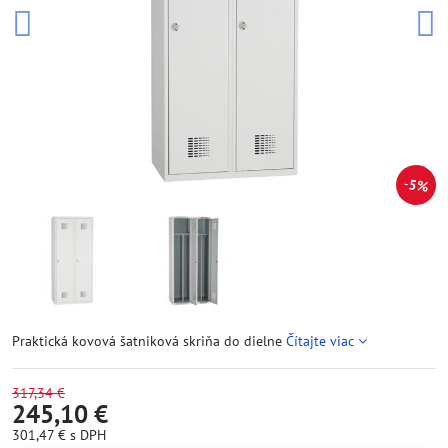
5%
Praktická kovová šatniková skriňa do dielne
Čítajte viac
317,34 €
245,10 €
301,47 €
s DPH