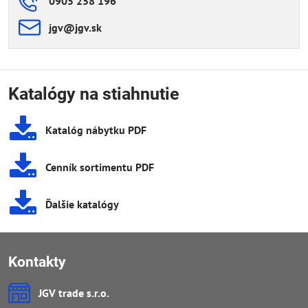
0905 258 196
jgv​@jgv​.sk
Katalógy na stiahnutie
Katalóg nábytku PDF
Cenník sortimentu PDF
Ďalšie katalógy
Kontakty
JGV trade s​.r​.o​.