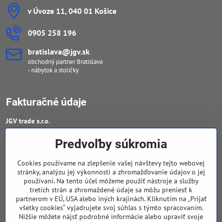
v Úvoze 11, 040 01 Košice
0905 258 196
bratislava​@jgv​.sk
obchodný partner Bratislava
- nábytok a stoličky
Fakturačné údaje
JGV trade s​.r​.o​.
IČO : 46909460
Predvoľby súkromia
DIČ : 20223652906
Cookies používame na zlepšenie vašej návštevy tejto webovej
IČ DPH : SK 2023652906
stránky, analýzu jej výkonnosti a zhromažďovanie údajov o jej
používaní. Na tento účel môžeme použiť nástroje a služby
tretích strán a zhromaždené údaje sa môžu preniesť k
Sledujte naše novinky
partnerom v EÚ, USA alebo iných krajinách. Kliknutím na „Prijať
všetky cookies“ vyjadrujete svoj súhlas s týmto spracovaním.
Facebook
Nižšie môžete nájsť podrobné informácie alebo upraviť svoje