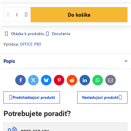
Do košíka
Otázka k produktu
Doručenia
Výrobca:
OFFICE PRO
Popis
Facebook
Twitter
Bluesky
Pinterest
Reddit
LinkedIn
WhatsApp
E-
mail
Predchádzajúci produkt
Nasledujúci produkt
Potrebujete poradiť?