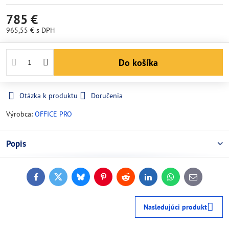
785 €
965,55 €
s DPH
Do košíka
Otázka k produktu
Doručenia
Výrobca:
OFFICE PRO
Popis
Facebook
Twitter
Bluesky
Pinterest
Reddit
LinkedIn
WhatsApp
E-
mail
Nasledujúci produkt