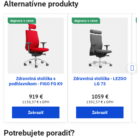
Alternatívne produkty
doprava v cene
doprava v cene
Zdravotná stolička s
Zdravotná stolička - LEZGO
podhlavníkom - FIGO FG K9
LG 73
919 €
1059 €
1130,37 €
s DPH
1302,57 €
s DPH
Zobraziť
Zobraziť
Potrebujete poradiť?