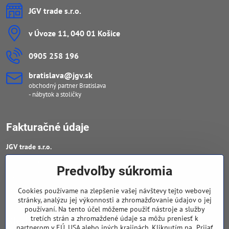
JGV trade s​.r​.o​.
v Úvoze 11, 040 01 Košice
0905 258 196
bratislava​@jgv​.sk
obchodný partner Bratislava
- nábytok a stoličky
Fakturačné údaje
JGV trade s​.r​.o​.
IČO : 46909460
Predvoľby súkromia
DIČ : 20223652906
Cookies používame na zlepšenie vašej návštevy tejto webovej
IČ DPH : SK 2023652906
stránky, analýzu jej výkonnosti a zhromažďovanie údajov o jej
používaní. Na tento účel môžeme použiť nástroje a služby
tretích strán a zhromaždené údaje sa môžu preniesť k
Sledujte naše novinky
partnerom v EÚ, USA alebo iných krajinách. Kliknutím na „Prijať