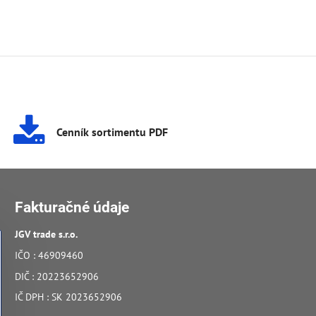
Cenník sortimentu PDF
Fakturačné údaje
JGV trade s​.r​.o​.
IČO : 46909460
DIČ : 20223652906
IČ DPH : SK 2023652906