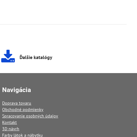
Ďalšie katalógy
Navigácia
Doprava tovaru
Obchodné podmienky
Spracovanie osobných údajov
Kontakt
3D návrh
Farby látok a nábytku