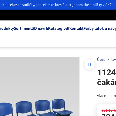
Kancelárske stoličky, kancelárske kreslá a ergonomické stoličky v AKCII
rodukty
Sortiment
3D návrh
Katalóg pdf
Kontakt
Farby látok a náb
Úvod
la
1124
čaká
viacmiestn
381,10 €