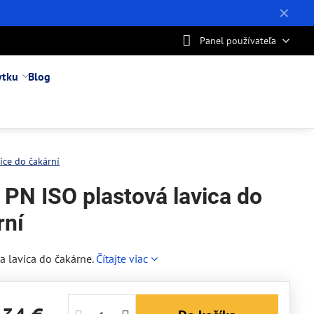
✕
Panel používateľa
ytku
Blog
vice do čakární
 PN ISO plastová lavica do
rní
a lavica do čakárne.
Čítajte viac