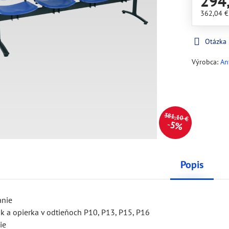
294
362,04 
Otázka
Výrobca:
An
381,10 €
5%
Popis
anie
k a opierka v odtieňoch P10, P13, P15, P16
ie