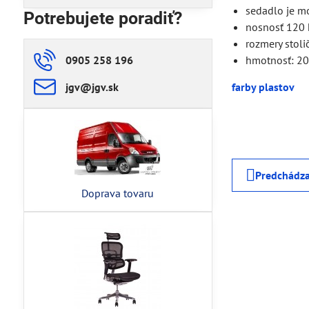
sedadlo je m
Potrebujete poradiť?
nosnosť 120 
rozmery stoli
0905 258 196
hmotnosť: 20
jgv​@jgv​.sk
farby plastov
Predchádza
Doprava tovaru