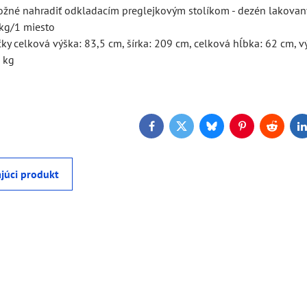
ožné nahradiť odkladacím preglejkovým stolíkom - dezén lakovan
kg/1 miesto
čky celková výška: 83,5 cm, šírka: 209 cm, celková hĺbka: 62 cm,
 kg
Facebook
Twitter
Bluesky
Pinterest
Reddit
L
júci produkt