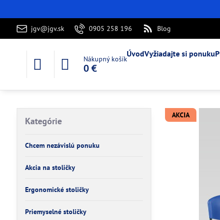
jgv@jgv.sk
0905 258 196
Blog
Úvod
Vyžiadajte si ponuku
P
Nákupný košík
0 €
AKCIA
Kategórie
Chcem nezávislú ponuku
Akcia na stoličky
Ergonomické stoličky
Priemyselné stoličky