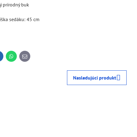
ý prírodný buk
 výška sedáku: 45 cm
inkedIn
WhatsApp
E-
mail
Nasledujúci produkt