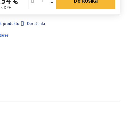
,34 €
Do košíka
€
s DPH
 k produktu
Doručenia
tares