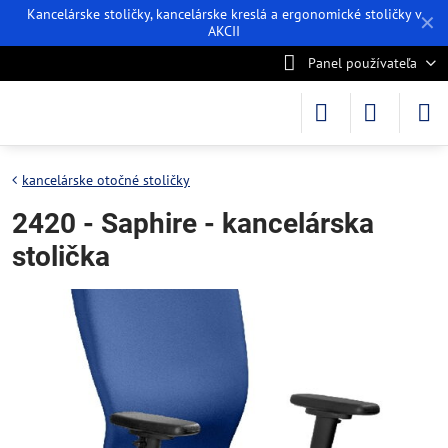
Kancelárske stoličky, kancelárske kreslá a ergonomické stoličky v
✕
AKCII
Panel používateľa
kancelárske otočné stoličky
2420 - Saphire - kancelárska
stolička