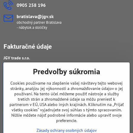
0905 258 196
bratislava​@jgv​.sk
obchodný partner Bratislava
- nábytok a stoličky
Fakturačné údaje
JGV trade s​.r​.o​.
IČO : 46909460
Predvoľby súkromia
DIČ : 20223652906
Cookies používame na zlepšenie vašej návštevy tejto webovej
IČ DPH : SK 2023652906
stránky, analýzu jej výkonnosti a zhromažďovanie údajov o jej
používaní. Na tento účel môžeme použiť nástroje a služby
tretích strán a zhromaždené údaje sa môžu preniesť k
Sledujte naše novinky
partnerom v EÚ, USA alebo iných krajinách. Kliknutím na „Prijať
všetky cookies“ vyjadrujete svoj súhlas s týmto spracovaním.
Facebook
Nižšie môžete nájsť podrobné informácie alebo upraviť svoje
preferencie.
Navigácia
Zásady ochrany osobných údajov