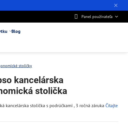
✕
Panel používateľa
ytku
Blog
gonomické stoličky
pso kancelárska
nomická stolička
á kancelárska stolička s podrúčkami , 3 ročná záruka
Čítajte