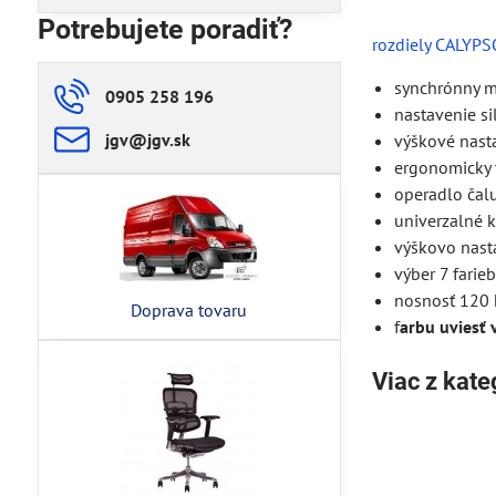
Potrebujete poradiť?
rozdiely CALYP
synchrónny m
0905 258 196
nastavenie si
jgv​@jgv​.sk
výškové nast
ergonomicky 
operadlo čal
univerzalné 
výškovo nast
výber 7 farie
nosnosť 120 
Doprava tovaru
f
arbu uviesť 
Viac z kate