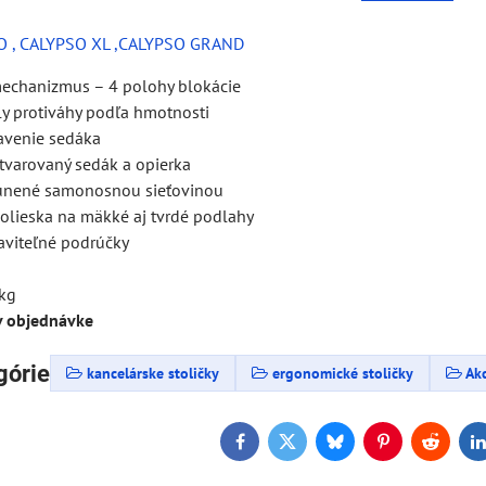
SO , CALYPSO XL ,CALYPSO GRAND
echanizmus – 4 polohy blokácie
ly protiváhy podľa hmotnosti
avenie sedáka
tvarovaný sedák a opierka
unené samonosnou sieťovinou
kolieska na mäkké aj tvrdé podlahy
aviteľné podrúčky
b
kg
v objednávke
górie
kancelárske stoličky
ergonomické stoličky
Akc
Facebook
Twitter
Bluesky
Pinterest
Reddit
L