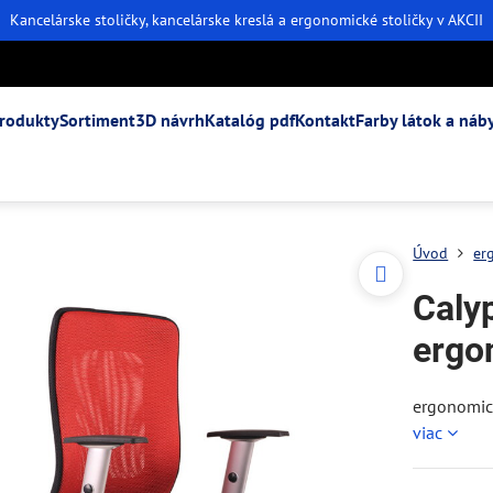
Kancelárske stoličky, kancelárske kreslá a ergonomické stoličky v AKCII
rodukty
Sortiment
3D návrh
Katalóg pdf
Kontakt
Farby látok a náb
Úvod
er
Caly
ergo
ergonomick
viac