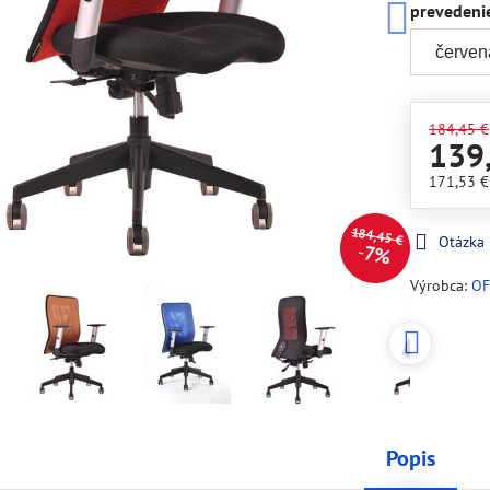
prevedeni
184,45 €
139
171,53 
184,45 €
Otázka
7%
Výrobca:
OF
Popis