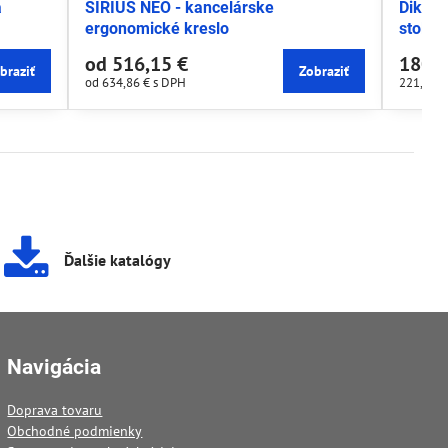
a
SIRIUS NEO - kancelárske
Dike -
ergonomické kreslo
stolič
od 516,15 €
180,4
braziť
Zobraziť
od 634,86 €
s DPH
221,99 
Ďalšie katalógy
Navigácia
Doprava tovaru
Obchodné podmienky