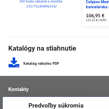
JGV-trade-nábytok-a-stoličky-
Calypso Meet
235776189896324/
kancelárska 
106,95 €
131,55 €
s DPH
Katalógy na stiahnutie
Katalóg nábytku PDF
Kontakty
JGV trade s​.r​.o​.
Predvoľby súkromia