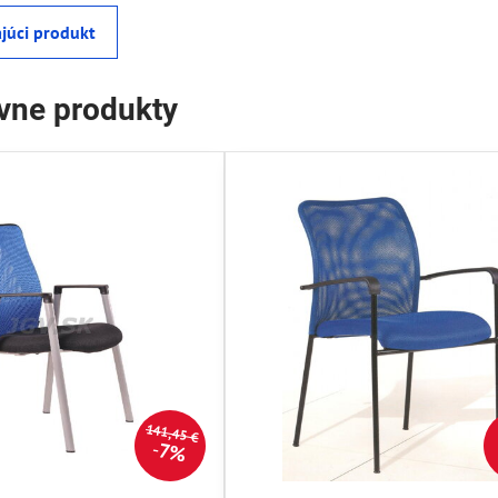
júci produkt
ívne produkty
141,45 €
7%