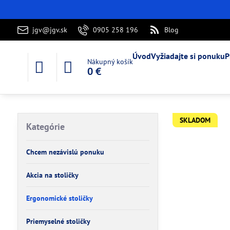
jgv@jgv.sk
0905 258 196
Blog
Úvod
Vyžiadajte si ponuku
P
Nákupný košík
0 €
SKLADOM
Kategórie
Chcem nezávislú ponuku
Akcia na stoličky
Ergonomické stoličky
Priemyselné stoličky