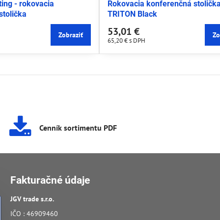
ing - rokovacia
Rokovacia konferenčná stoličk
stolička
TRITON Black
53,01 €
Zobraziť
Zo
65,20 €
s DPH
Cenník sortimentu PDF
Fakturačné údaje
JGV trade s​.r​.o​.
IČO : 46909460