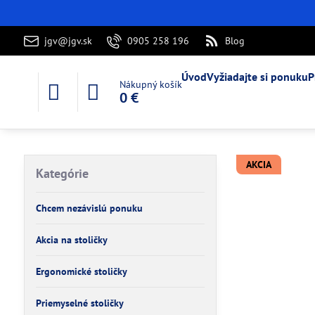
jgv@jgv.sk
0905 258 196
Blog
Úvod
Vyžiadajte si ponuku
P
Nákupný košík
0 €
AKCIA
Kategórie
Chcem nezávislú ponuku
Akcia na stoličky
Ergonomické stoličky
Priemyselné stoličky