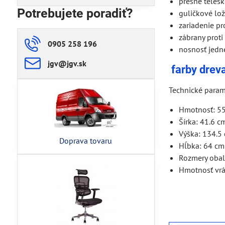
presné teles
Potrebujete poradiť?
guličkové lož
zariadenie pr
zábrany proti
0905 258 196
nosnosť jedn
jgv​@jgv​.sk
farby dreva
Technické para
Hmotnosť: 55
Šírka: 41.6 c
Výška: 134.5
Doprava tovaru
Hĺbka: 64 cm
Rozmery oba
Hmotnosť vrá