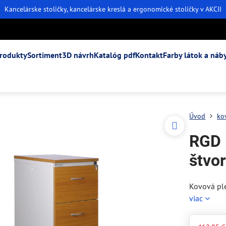
Kancelárske stoličky, kancelárske kreslá a ergonomické stoličky v AKCII
rodukty
Sortiment
3D návrh
Katalóg pdf
Kontakt
Farby látok a náb
Úvod
ko
RGD 
štvo
Kovová pl
viac