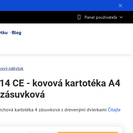
✕
Panel používateľa
ytku
Blog
vový nábytok
14 CE - kovová kartotéka A4
rzásuvková
echová kartotéka 4 zásuvková s drevenými dvierkami
Čítajte