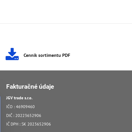
Cenník sortimentu PDF
Fakturačné údaje
JGV trade s​.r​.o​.
IČO : 46909460
DIČ : 20223652906
IČ DPH : SK 2023652906