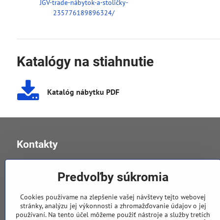
JGV-trade-nábytok-a-stoličky-
235776189896324/
Katalógy na stiahnutie
Katalóg nábytku PDF
Kontakty
JGV trade s​.r​.o​.
Predvoľby súkromia
v Úvoze 11, 040 01 Košice
Cookies používame na zlepšenie vašej návštevy tejto webovej
stránky, analýzu jej výkonnosti a zhromažďovanie údajov o jej
používaní. Na tento účel môžeme použiť nástroje a služby tretích
0905 258 196