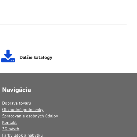
Ďalšie katalógy
Navigácia
Doprava tovaru
Obchodné podmienky
Spracovanie osobných údajov
Kontakt
3D návrh
Farby látok a nábytku