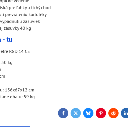
kopické vedenie
iská pre ľahký a tichý chod
oti prevráteniu kartotéky
 vypadnutiu zásuviek
ej zásuvky 40 kg
 - tu
metre RGD 14 CE
.50 kg
m
 cm
lu: 136x67x12 cm
tane obalu: 59 kg
Facebook
Twitter
Bluesky
Pinterest
Reddit
L