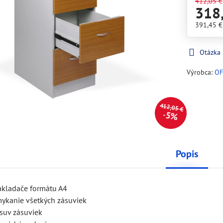
412,05 €
318
391,45 
Otázka
Výrobca:
OF
412,05 €
5%
Popis
akladače formátu A4
mykanie všetkých zásuviek
suv zásuviek