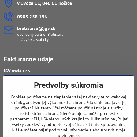
v Úvoze 11, 040 01 Košice
0905 258 196
bratislava​@jgv​.sk
obchodný partner Bratislava
- nábytok a stoličky
Fakturačné údaje
JGV trade s​.r​.o​.
IČO : 46909460
Predvoľby súkromia
DIČ : 20223652906
Cookies používame na zlepšenie vašej návštevy tejto webovej
IČ DPH : SK 2023652906
stránky, analýzu jej výkonnosti a zhromažďovanie údajov o jej
používaní. Na tento účel môžeme použiť nástroje a služby
tretích strán a zhromaždené údaje sa môžu preniesť k
Sledujte naše novinky
partnerom v EÚ, USA alebo iných krajinách. Kliknutím na „Prijať
všetky cookies“ vyjadrujete svoj súhlas s týmto spracovaním.
Facebook
Nižšie môžete nájsť podrobné informácie alebo upraviť svoje
preferencie.