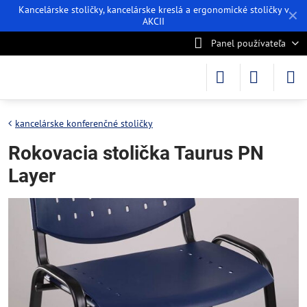
Kancelárske stoličky, kancelárske kreslá a ergonomické stoličky v
✕
AKCII
Panel používateľa
kancelárske konferenčné stoličky
Rokovacia stolička Taurus PN
Layer