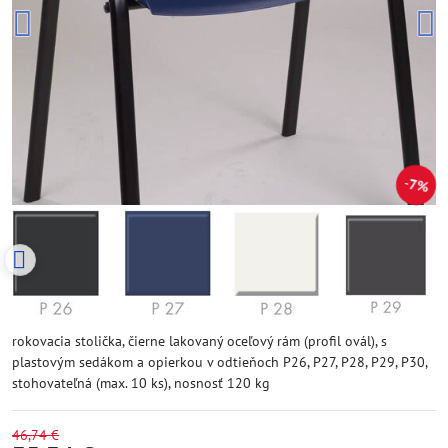
7%
rokovacia stolička, čierne lakovaný oceľový rám (profil ovál), s
plastovým sedákom a opierkou v odtieňoch P26, P27, P28, P29, P30,
stohovateľná (max. 10 ks), nosnosť 120 kg
46,74 €