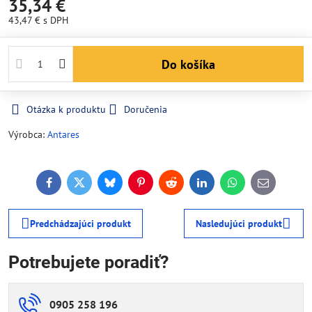
35,34 €
43,47 €
s DPH
Do košíka
Otázka k produktu
Doručenia
Výrobca:
Antares
Facebook
Twitter
Bluesky
Pinterest
Reddit
LinkedIn
WhatsApp
E-
mail
Predchádzajúci produkt
Nasledujúci produkt
Potrebujete poradiť?
0905 258 196