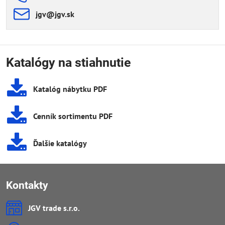
jgv​@jgv​.sk
Katalógy na stiahnutie
Katalóg nábytku PDF
Cenník sortimentu PDF
Ďalšie katalógy
Kontakty
JGV trade s​.r​.o​.