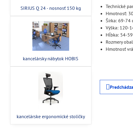
Technické p
SIRIUS Q 24 - nosnosť 150 kg
Hmotnosť: 3
Šírka: 69-74
Výška: 120-
Hĺbka: 54-5
Rozmery oba
Hmotnosť vrá
kancelársky nábytok HOBIS
Predchádza
kancelárske ergonomické stoličky