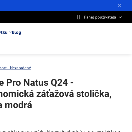
✕
Panel používateľa
ytku
Blog
port - Nezaradené
ce Pro Natus Q24 -
nomická záťažová stolička,
a modrá
vovacích prvkov, vďaka ktorým je vhodná aj pre vysokých do