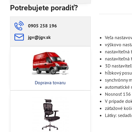
Potrebujete poradiť?
0905 258 196
jgv​@jgv​.sk
Veľa nastavo
výškovo nast
nastaviteľná
nastaviteľná
3D nastavite
hĺbkový posu
synchrónny m
Doprava tovaru
automatické n
Nosnosť 136 
V prípade do
záťažové koli
Látky: sedad