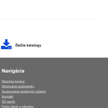
Ďalšie katalógy
Navigácia
Doprava tovaru
Obchodné podmienky
Spracovanie osobných údajov
Kontakt
3D návrh
Farby látok a nábytku