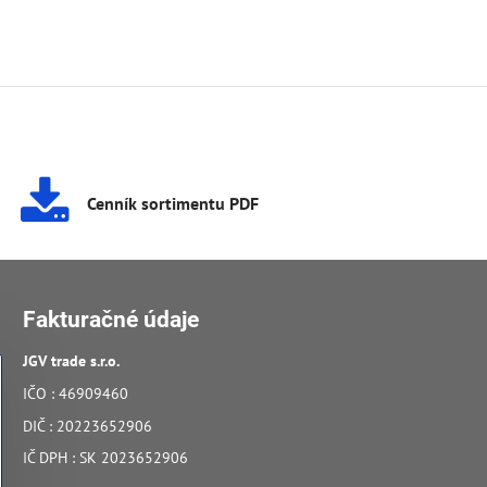
Cenník sortimentu PDF
Fakturačné údaje
JGV trade s​.r​.o​.
IČO : 46909460
DIČ : 20223652906
IČ DPH : SK 2023652906