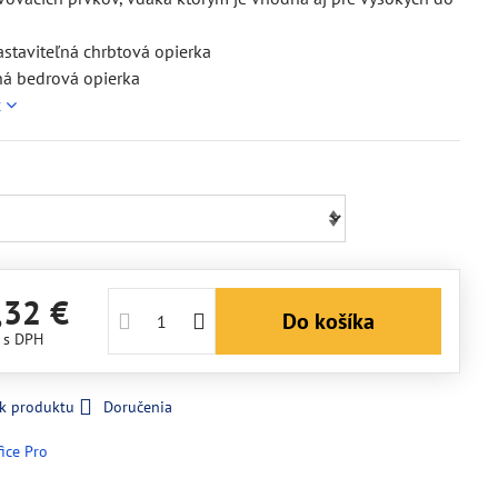
staviteľná chrbtová opierka
ná bedrová opierka
c
,32 €
Do košíka
€
s DPH
 k produktu
Doručenia
fice Pro