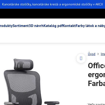
Kancelárske stoličky, kancelárske kreslá a ergonomické stoličky v AKCII
rodukty
Sortiment
3D návrh
Katalóg pdf
Kontakt
Farby látok a náb
Úvod
Im
Offi
ergo
Farb
Veľa nasta