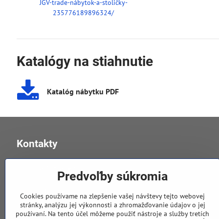
JGV-trade-nábytok-a-stoličky-
235776189896324/
Katalógy na stiahnutie
Katalóg nábytku PDF
Kontakty
JGV trade s​.r​.o​.
Predvoľby súkromia
v Úvoze 11, 040 01 Košice
Cookies používame na zlepšenie vašej návštevy tejto webovej
stránky, analýzu jej výkonnosti a zhromažďovanie údajov o jej
používaní. Na tento účel môžeme použiť nástroje a služby tretích
0905 258 196