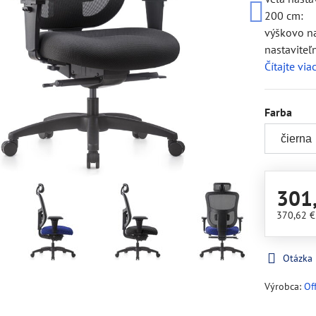
200 cm:
výškovo na
nastaviteľ
Čítajte via
Farba
301
370,62 
Otázka
Výrobca:
Of