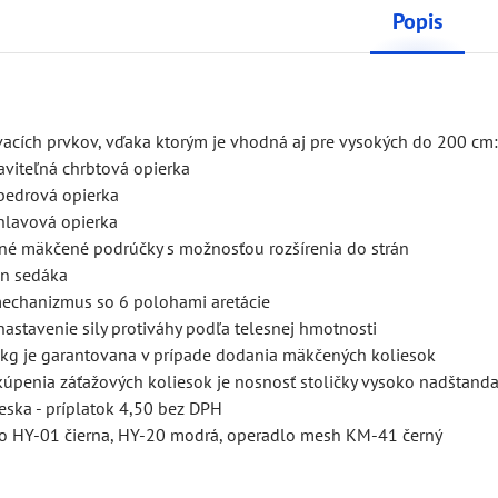
Popis
vacích prvkov, vďaka ktorým je vhodná aj pre vysokých do 200 cm
aviteľná chrbtová opierka
 bedrová opierka
 hlavová opierka
ľné mäkčené podrúčky s možnosťou rozšírenia do strán
n sedáka
echanizmus so 6 polohami aretácie
astavenie sily protiváhy podľa telesnej hmotnosti
kg je garantovana v prípade dodania mäkčených koliesok
kúpenia záťažových koliesok je nosnosť stoličky vysoko nadštand
eska - príplatok 4,50 bez DPH
lo HY-01 čierna, HY-20 modrá, operadlo mesh KM-41 černý