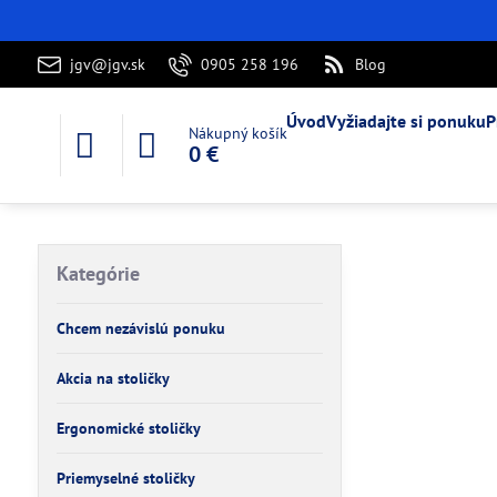
jgv@jgv.sk
0905 258 196
Blog
Úvod
Vyžiadajte si ponuku
P
Nákupný košík
0 €
Kategórie
Chcem nezávislú ponuku
Akcia na stoličky
Ergonomické stoličky
Priemyselné stoličky