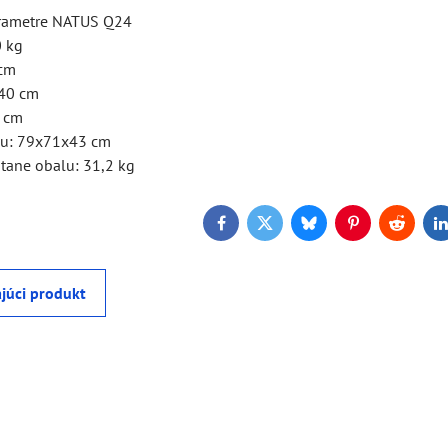
arametre NATUS Q24
0 kg
 cm
140 cm
9 cm
lu: 79x71x43 cm
tane obalu: 31,2 kg
Facebook
Twitter
Bluesky
Pinterest
Reddit
L
júci produkt