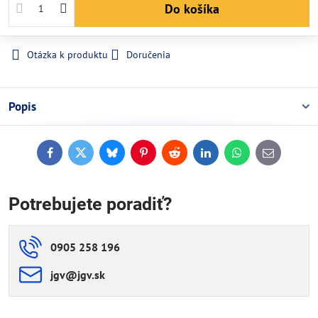
Do košíka
Otázka k produktu
Doručenia
Popis
Facebook
Twitter
Bluesky
Pinterest
Reddit
LinkedIn
WhatsApp
E-
mail
Potrebujete poradiť?
0905 258 196
jgv​@jgv​.sk