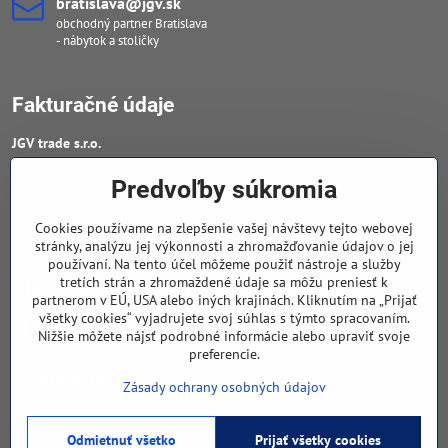
bratislava​@jgv​.sk
obchodný partner Bratislava
- nábytok a stoličky
Fakturačné údaje
JGV trade s​.r​.o​.
IČO : 46909460
Predvoľby súkromia
DIČ : 20223652906
Cookies používame na zlepšenie vašej návštevy tejto webovej
IČ DPH : SK 2023652906
stránky, analýzu jej výkonnosti a zhromažďovanie údajov o jej
používaní. Na tento účel môžeme použiť nástroje a služby
tretích strán a zhromaždené údaje sa môžu preniesť k
Sledujte naše novinky
partnerom v EÚ, USA alebo iných krajinách. Kliknutím na „Prijať
všetky cookies“ vyjadrujete svoj súhlas s týmto spracovaním.
Facebook
Nižšie môžete nájsť podrobné informácie alebo upraviť svoje
preferencie.
Navigácia
Zásady ochrany osobných údajov
Odmietnuť všetko
Prijať všetky cookies
©
2026
Copyright