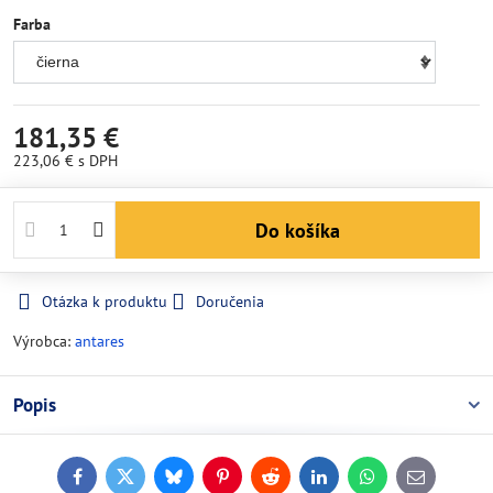
Farba
181,35 €
223,06 €
s DPH
Do košíka
Otázka k produktu
Doručenia
Výrobca:
antares
Popis
Facebook
Twitter
Bluesky
Pinterest
Reddit
LinkedIn
WhatsApp
E-