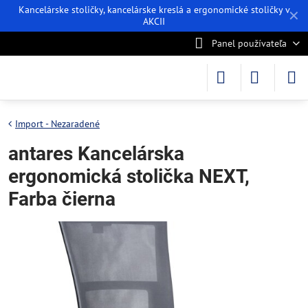
Kancelárske stoličky, kancelárske kreslá a ergonomické stoličky v
✕
AKCII
Panel používateľa
Import - Nezaradené
antares Kancelárska
ergonomická stolička NEXT,
Farba čierna