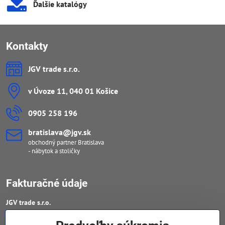
Ďalšie katalógy
Kontakty
JGV trade s​.r​.o​.
v Úvoze 11, 040 01 Košice
0905 258 196
bratislava​@jgv​.sk
obchodný partner Bratislava
- nábytok a stoličky
Fakturačné údaje
JGV trade s​.r​.o​.
IČO : 46909460