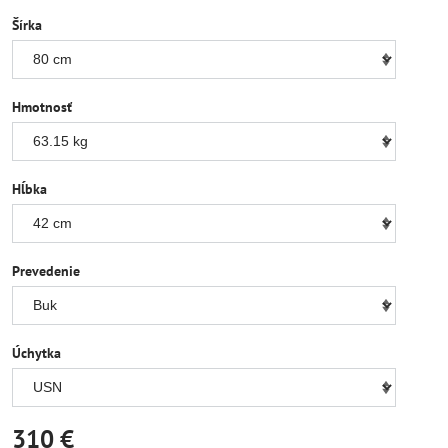
Šírka
Hmotnosť
Hĺbka
Prevedenie
Úchytka
310 €