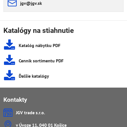
jgv​@jgv​.sk
Katalógy na stiahnutie
Katalóg nábytku PDF
Cenník sortimentu PDF
Ďalšie katalógy
Kontakty
JGV trade s​.r​.o​.
v Úvoze 11, 040 01 Košice