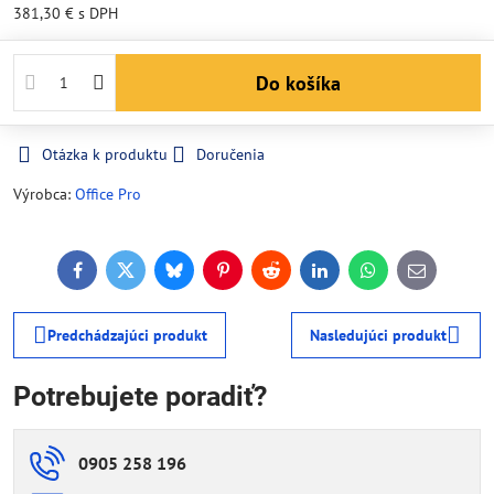
381,30 €
s DPH
Do košíka
Otázka k produktu
Doručenia
Výrobca:
Office Pro
Facebook
Twitter
Bluesky
Pinterest
Reddit
LinkedIn
WhatsApp
E-
mail
Predchádzajúci produkt
Nasledujúci produkt
Potrebujete poradiť?
0905 258 196