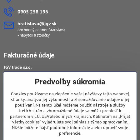
0905 258 196
bratislava​@jgv​.sk
obchodný partner Bratislava
- nábytok a stoličky
Fakturačné údaje
JGV trade s​.r​.o​.
IČO : 46909460
Predvoľby súkromia
DIČ : 20223652906
Cookies používame na zlepšenie vašej návštevy tejto webovej
IČ DPH : SK 2023652906
stránky, analýzu jej výkonnosti a zhromažďovanie údajov o jej
používaní. Na tento účel môžeme použiť nástroje a služby
tretích strán a zhromaždené údaje sa môžu preniesť k
Sledujte naše novinky
partnerom v EÚ, USA alebo iných krajinách. Kliknutím na „Prijať
všetky cookies“ vyjadrujete svoj súhlas s týmto spracovaním.
Facebook
Nižšie môžete nájsť podrobné informácie alebo upraviť svoje
preferencie.