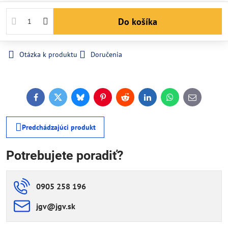
Do košíka
Otázka k produktu
Doručenia
Facebook
Twitter
Bluesky
Pinterest
Reddit
LinkedIn
WhatsApp
E-
mail
Predchádzajúci produkt
Potrebujete poradiť?
0905 258 196
jgv​@jgv​.sk