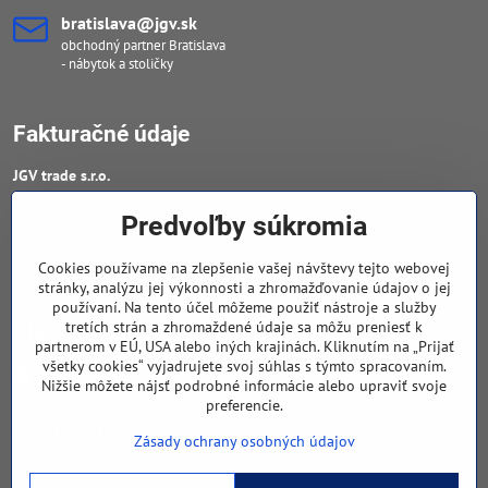
bratislava​@jgv​.sk
obchodný partner Bratislava
- nábytok a stoličky
Fakturačné údaje
JGV trade s​.r​.o​.
IČO : 46909460
Predvoľby súkromia
DIČ : 20223652906
Cookies používame na zlepšenie vašej návštevy tejto webovej
IČ DPH : SK 2023652906
stránky, analýzu jej výkonnosti a zhromažďovanie údajov o jej
používaní. Na tento účel môžeme použiť nástroje a služby
tretích strán a zhromaždené údaje sa môžu preniesť k
Sledujte naše novinky
partnerom v EÚ, USA alebo iných krajinách. Kliknutím na „Prijať
všetky cookies“ vyjadrujete svoj súhlas s týmto spracovaním.
Facebook
Nižšie môžete nájsť podrobné informácie alebo upraviť svoje
preferencie.
Navigácia
Zásady ochrany osobných údajov