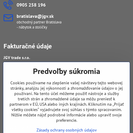
0905 258 196
bratislava​@jgv​.sk
obchodný partner Bratislava
- nábytok a stoličky
Fakturačné údaje
JGV trade s​.r​.o​.
IČO : 46909460
Predvoľby súkromia
DIČ : 20223652906
Cookies používame na zlepšenie vašej návštevy tejto webovej
IČ DPH : SK 2023652906
stránky, analýzu jej výkonnosti a zhromažďovanie údajov o jej
používaní. Na tento účel môžeme použiť nástroje a služby
tretích strán a zhromaždené údaje sa môžu preniesť k
Sledujte naše novinky
partnerom v EÚ, USA alebo iných krajinách. Kliknutím na „Prijať
všetky cookies“ vyjadrujete svoj súhlas s týmto spracovaním.
Facebook
Nižšie môžete nájsť podrobné informácie alebo upraviť svoje
preferencie.
Navigácia
Zásady ochrany osobných údajov