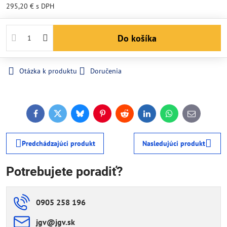
295,20 €
s DPH
Do košíka
Otázka k produktu
Doručenia
Facebook
Twitter
Bluesky
Pinterest
Reddit
LinkedIn
WhatsApp
E-
mail
Predchádzajúci produkt
Nasledujúci produkt
Potrebujete poradiť?
0905 258 196
jgv​@jgv​.sk