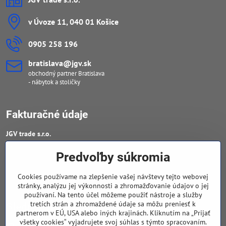
v Úvoze 11, 040 01 Košice
0905 258 196
bratislava​@jgv​.sk
obchodný partner Bratislava
- nábytok a stoličky
Fakturačné údaje
JGV trade s​.r​.o​.
IČO : 46909460
Predvoľby súkromia
DIČ : 20223652906
Cookies používame na zlepšenie vašej návštevy tejto webovej
IČ DPH : SK 2023652906
stránky, analýzu jej výkonnosti a zhromažďovanie údajov o jej
používaní. Na tento účel môžeme použiť nástroje a služby
tretích strán a zhromaždené údaje sa môžu preniesť k
Sledujte naše novinky
partnerom v EÚ, USA alebo iných krajinách. Kliknutím na „Prijať
všetky cookies“ vyjadrujete svoj súhlas s týmto spracovaním.