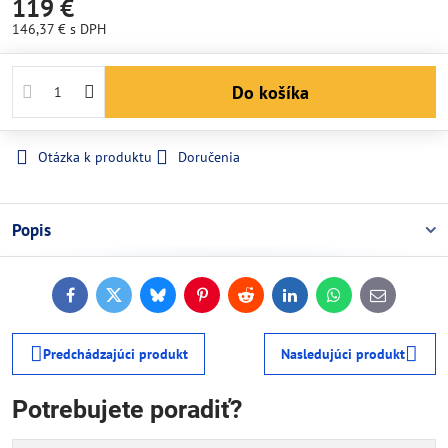
119 €
146,37 €
s DPH
Do košíka
Otázka k produktu
Doručenia
Popis
Facebook
Twitter
Bluesky
Pinterest
Reddit
LinkedIn
WhatsApp
E-
mail
Predchádzajúci produkt
Nasledujúci produkt
Potrebujete poradiť?