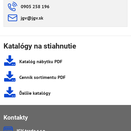
0905 258 196
jgv​@jgv​.sk
Katalógy na stiahnutie
Katalóg nábytku PDF
Cenník sortimentu PDF
Ďalšie katalógy
Kontakty
JGV trade s​.r​.o​.