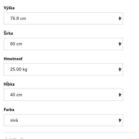
Výška
Šírka
Hmotnosť
Hĺbka
Farba