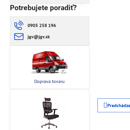
Potrebujete poradiť?
0905 258 196
jgv​@jgv​.sk
Doprava tovaru
Predchádza