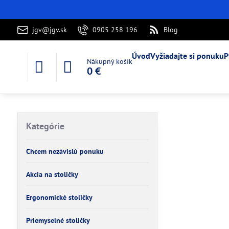
jgv@jgv.sk
0905 258 196
Blog
Úvod
Vyžiadajte si ponuku
P
Nákupný košík
0 €
Kategórie
Chcem nezávislú ponuku
Akcia na stoličky
Ergonomické stoličky
Priemyselné stoličky