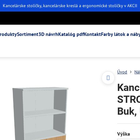
Kancelárske stoličky, kancelárske kreslá a ergonomické stoličky v AKCII
rodukty
Sortiment
3D návrh
Katalóg pdf
Kontakt
Farby látok a náb
Úvod
Ná
Kanc
STRO
Buk,
Výška