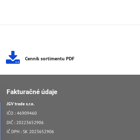
Cenník sortimentu PDF
Fakturačné údaje
JGV trade s​.r​.o​.
IČO : 46909460
DIČ : 20223652906
IČ DPH : SK 2023652906