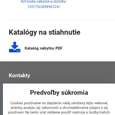
JGV-trade-nábytok-a-stoličky-
235776189896324/
Katalógy na stiahnutie
Katalóg nábytku PDF
Kontakty
JGV trade s​.r​.o​.
Predvoľby súkromia
v Úvoze 11, 040 01 Košice
Cookies používame na zlepšenie vašej návštevy tejto webovej
stránky, analýzu jej výkonnosti a zhromažďovanie údajov o jej
používaní. Na tento účel môžeme použiť nástroje a služby tretích
0905 258 196