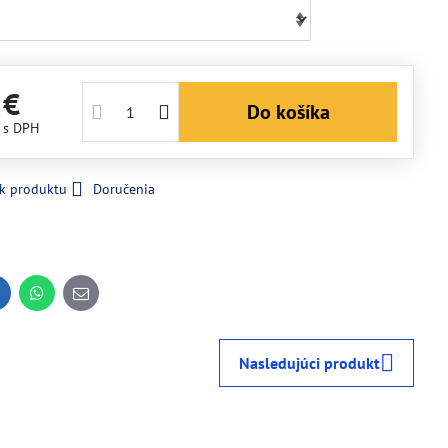
 €
Do košíka
€
s DPH
 k produktu
Doručenia
inkedIn
WhatsApp
E-
mail
Nasledujúci produkt