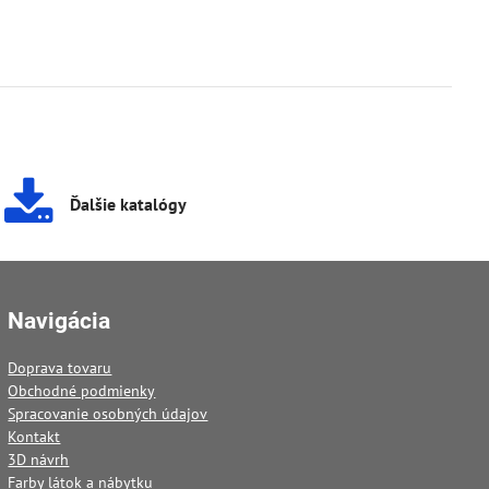
Ďalšie katalógy
Navigácia
Doprava tovaru
Obchodné podmienky
Spracovanie osobných údajov
Kontakt
3D návrh
Farby látok a nábytku