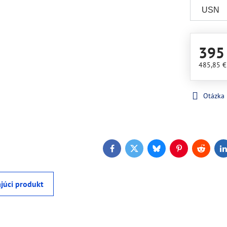
395
485,85 
Otázka
Facebook
Twitter
Bluesky
Pinterest
Reddit
L
júci produkt