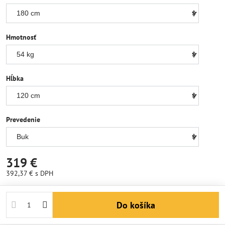
Hmotnosť
Hĺbka
Prevedenie
319 €
392,37 €
s DPH
Do košíka