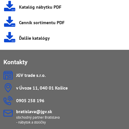
Katalóg nábytku PDF
Cenník sortimentu PDF
Ďalšie katalógy
Kontakty
JGV trade s​.r​.o​.
v Úvoze 11, 040 01 Košice
0905 258 196
bratislava​@jgv​.sk
obchodný partner Bratislava
- nábytok a stoličky