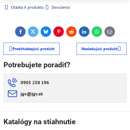
Otázka k produktu
Doručenia
Facebook
Twitter
Bluesky
Pinterest
Reddit
LinkedIn
WhatsApp
E-
mail
Predchádzajúci produkt
Nasledujúci produkt
Potrebujete poradiť?
0905 258 196
jgv​@jgv​.sk
Katalógy na stiahnutie