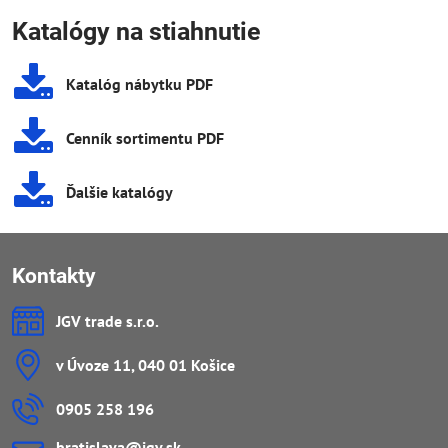
Katalógy na stiahnutie
Katalóg nábytku PDF
Cenník sortimentu PDF
Ďalšie katalógy
Kontakty
JGV trade s​.r​.o​.
v Úvoze 11, 040 01 Košice
0905 258 196
bratislava​@jgv​.sk