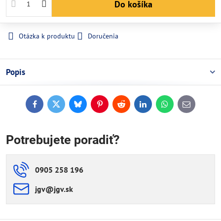
Do košíka
Otázka k produktu
Doručenia
Popis
Facebook
Twitter
Bluesky
Pinterest
Reddit
LinkedIn
WhatsApp
E-
mail
Potrebujete poradiť?
0905 258 196
jgv​@jgv​.sk