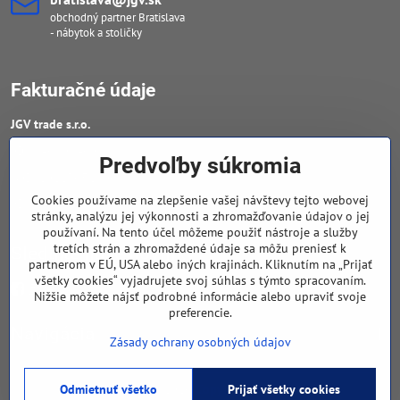
obchodný partner Bratislava
- nábytok a stoličky
Fakturačné údaje
JGV trade s​.r​.o​.
IČO : 46909460
Predvoľby súkromia
DIČ : 20223652906
Cookies používame na zlepšenie vašej návštevy tejto webovej
IČ DPH : SK 2023652906
stránky, analýzu jej výkonnosti a zhromažďovanie údajov o jej
používaní. Na tento účel môžeme použiť nástroje a služby
tretích strán a zhromaždené údaje sa môžu preniesť k
Sledujte naše novinky
partnerom v EÚ, USA alebo iných krajinách. Kliknutím na „Prijať
všetky cookies“ vyjadrujete svoj súhlas s týmto spracovaním.
Facebook
Nižšie môžete nájsť podrobné informácie alebo upraviť svoje
preferencie.
Navigácia
Zásady ochrany osobných údajov
Odmietnuť všetko
Prijať všetky cookies
©
2026
Copyright