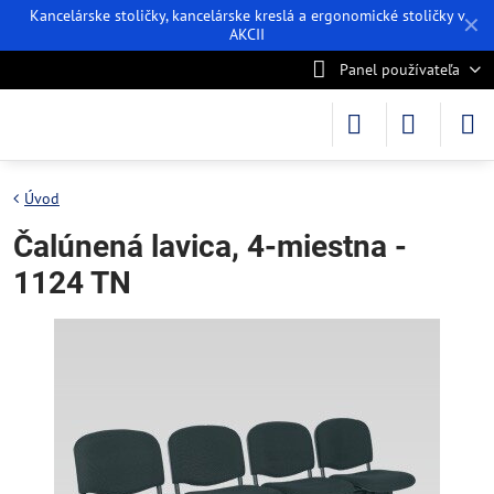
Kancelárske stoličky, kancelárske kreslá a ergonomické stoličky v
✕
AKCII
Panel používateľa
Úvod
Čalúnená lavica, 4-miestna -
1124 TN