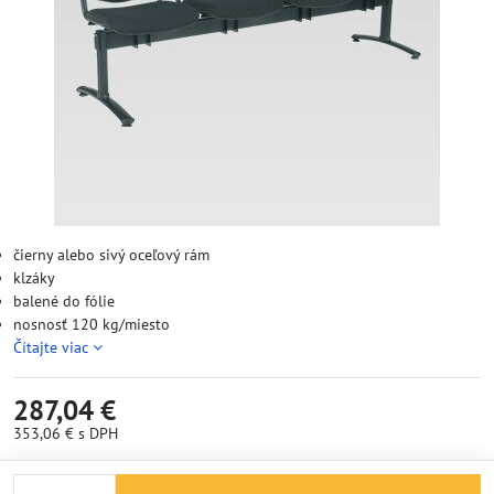
čierny alebo sivý oceľový rám
klzáky
balené do fólie
nosnosť 120 kg/miesto
Čítajte viac
287,04 €
353,06 €
s DPH