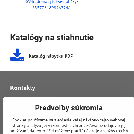
JGV-trade-nábytok-a-stoličky-
235776189896324/
Katalógy na stiahnutie
Katalóg nábytku PDF
Kontakty
JGV trade s​.r​.o​.
Predvoľby súkromia
v Úvoze 11, 040 01 Košice
Cookies používame na zlepšenie vašej návštevy tejto webovej
stránky, analýzu jej výkonnosti a zhromažďovanie údajov o jej
používaní. Na tento účel môžeme použiť nástroje a služby tretích
0905 258 196