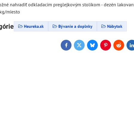
ožné nahradiť odkladacím preglejkovým stolíkom - dezén lakovan
kg/miesto
górie
Heureka.sk
Bývanie a doplnky
Nábytok
Facebook
Twitter
Bluesky
Pinterest
Reddit
L