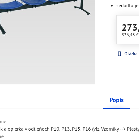
sedadlo j
273
336,43 
Otázka
Popis
nie
k a opierka v odtieňoch P10, P13, P15, P16 (viz. Vzorníky --> Plast
ie