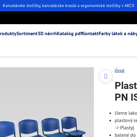
Kancelárske stoličky, kancelárske kreslá a ergonomické stoličky v AKCII
rodukty
Sortiment
3D návrh
Katalóg pdf
Kontakt
Farby látok a náb
Úvod
Plast
PN I
čierne lak
plastový s
-> Plasty)
balené do 