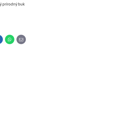
ý prírodný buk
inkedIn
WhatsApp
E-
mail