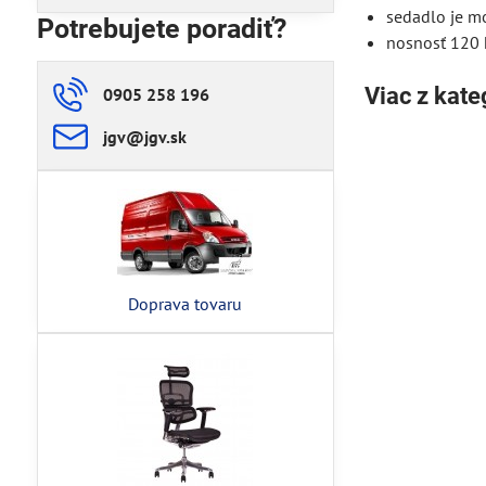
sedadlo je m
Potrebujete poradiť?
nosnosť 120 
Viac z kate
0905 258 196
jgv​@jgv​.sk
Doprava tovaru