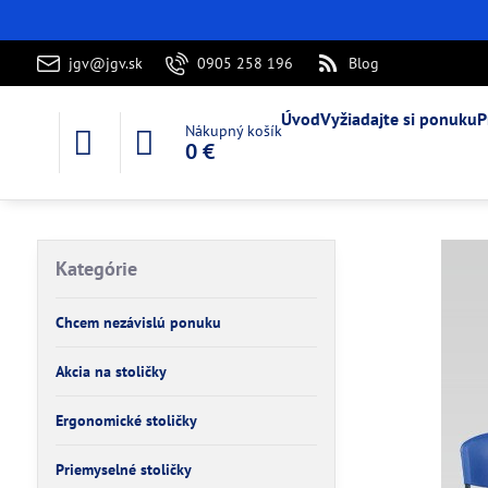
jgv@jgv.sk
0905 258 196
Blog
Úvod
Vyžiadajte si ponuku
P
Nákupný košík
0 €
Kategórie
Chcem nezávislú ponuku
Akcia na stoličky
Ergonomické stoličky
Priemyselné stoličky