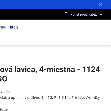
✕
Panel používateľa
ytku
Blog
ová lavica, 4-miestna - 1124
SO
ovanie
edák a opierka v odtieňoch P10, P13, P15, P16 (viz. Vzorníky -
fólie