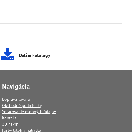
Ďalšie katalógy
Navigácia
Doprava tovaru
Obchodné podmienky
Spracovanie osobných údajov
Kontakt
3D návrh
Farby látok a nábytku