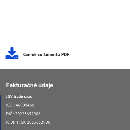
Cenník sortimentu PDF
Fakturačné údaje
JGV trade s​.r​.o​.
IČO : 46909460
DIČ : 20223652906
IČ DPH : SK 2023652906