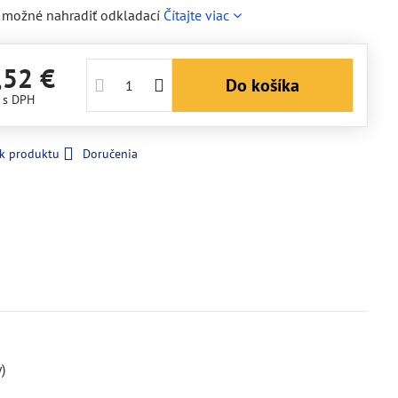
e možné nahradiť odkladací
Čítajte viac
,52 €
Do košíka
€
s DPH
 k produktu
Doručenia
y)