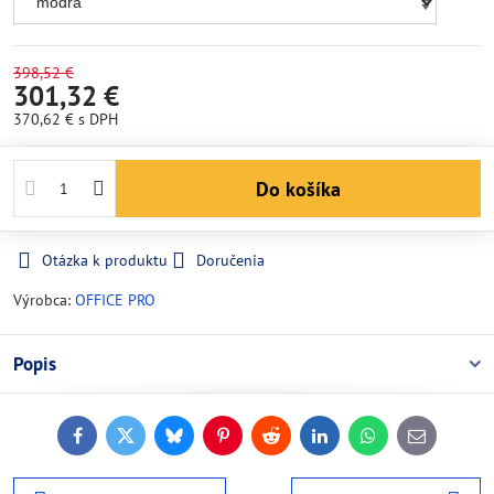
398,52 €
301,32 €
370,62 €
s DPH
Do košíka
Otázka k produktu
Doručenia
Výrobca:
OFFICE PRO
Popis
Facebook
Twitter
Bluesky
Pinterest
Reddit
LinkedIn
WhatsApp
E-
mail