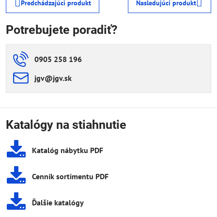
Predchádzajúci produkt
Nasledujúci produkt
Potrebujete poradiť?
0905 258 196
jgv​@jgv​.sk
Katalógy na stiahnutie
Katalóg nábytku PDF
Cenník sortimentu PDF
Ďalšie katalógy