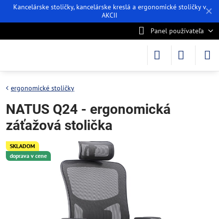
Kancelárske stoličky, kancelárske kreslá a ergonomické stoličky v
✕
AKCII
Panel používateľa
ergonomické stoličky
NATUS Q24 - ergonomická
záťažová stolička
SKLADOM
doprava v cene