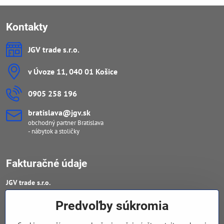
Kontakty
JGV trade s​.r​.o​.
v Úvoze 11, 040 01 Košice
0905 258 196
bratislava​@jgv​.sk
obchodný partner Bratislava
- nábytok a stoličky
Fakturačné údaje
JGV trade s​.r​.o​.
IČO : 46909460
Predvoľby súkromia
DIČ : 20223652906