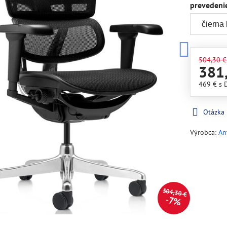
prevedeni
504,30 €
381
469 €
s 
Otázka
Výrobca:
An
504,30 €
7%