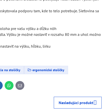
skytovala podporu tam, kde to telo potrebuje. Sieťovina sa
oloha pre vašu výšku a dĺžku nôh
adla. Výšku je možné nastaviť v rozsahu 80 mm a uhol možno
astaviť na výšku, hĺbku, šírku
ia na stoličky
ergonomické stoličky
inkedIn
WhatsApp
E-
mail
Nasledujúci produkt