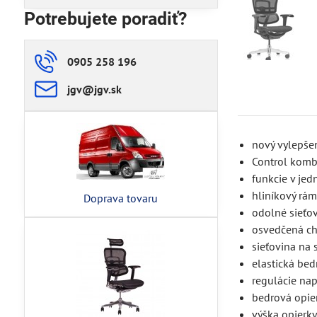
Potrebujete poradiť?
0905 258 196
jgv​@jgv​.sk
nový vylepše
Control komb
funkcie v jed
hliníkový rá
Doprava tovaru
odolné sieťov
osvedčená c
sieťovina na 
elastická bed
regulácie na
bedrová opier
výška opierky