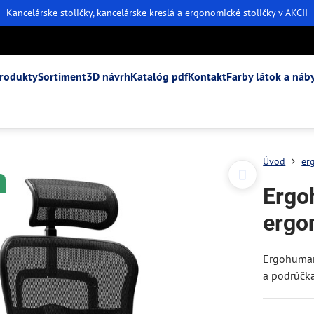
Kancelárske stoličky, kancelárske kreslá a ergonomické stoličky v AKCII
rodukty
Sortiment
3D návrh
Katalóg pdf
Kontakt
Farby látok a náb
Úvod
er
Ergo
ergo
Ergohuman 
a podrúčk