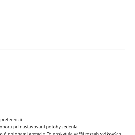
preferencií
 oporu pri nastavovaní polohy sedenia
 so 6 polohami aretácie. To poskytuje väčší rozsah výškových