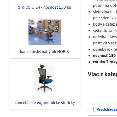
polôh na opti
SIRIUS Q 24 - nosnosť 150 kg
sieťovina na 
pri sedení v 
body a záťaž 
sedadlo sa n
opierka hlav
nastaviť v r
opierky rúk n
kancelársky nábytok HOBIS
nosnosť 150
záruka 3 rok
Viac z kate
kancelárske ergonomické stoličky
Predchádza