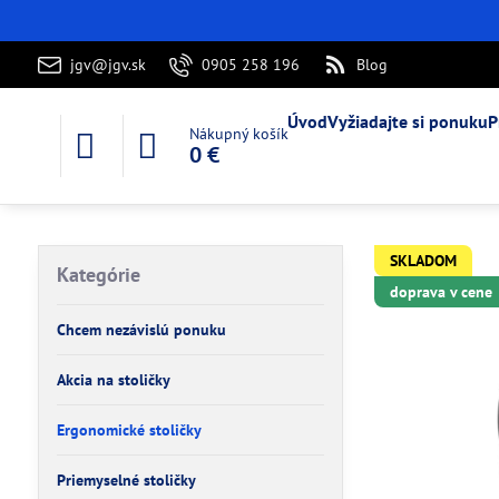
jgv@jgv.sk
0905 258 196
Blog
Úvod
Vyžiadajte si ponuku
P
Nákupný košík
0 €
SKLADOM
Kategórie
doprava v cene
Chcem nezávislú ponuku
Akcia na stoličky
Ergonomické stoličky
Priemyselné stoličky