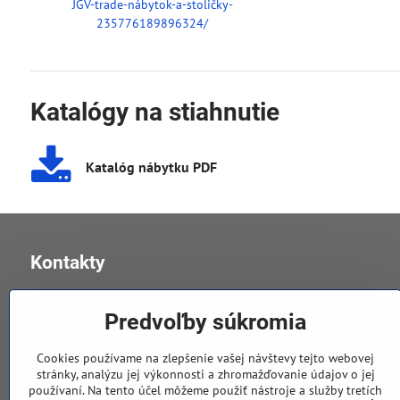
JGV-trade-nábytok-a-stoličky-
235776189896324/
Katalógy na stiahnutie
Katalóg nábytku PDF
Kontakty
JGV trade s​.r​.o​.
Predvoľby súkromia
v Úvoze 11, 040 01 Košice
Cookies používame na zlepšenie vašej návštevy tejto webovej
stránky, analýzu jej výkonnosti a zhromažďovanie údajov o jej
používaní. Na tento účel môžeme použiť nástroje a služby tretích
0905 258 196