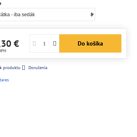
e
,30 €
Do košíka
DPH
 k produktu
Doručenia
tares