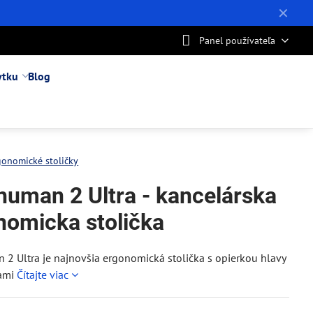
✕
Panel používateľa
ytku
Blog
gonomické stoličky
human 2 Ultra - kancelárska
nomicka stolička
2 Ultra je najnovšia ergonomická stolička s opierkou hlavy
ami
Čítajte viac