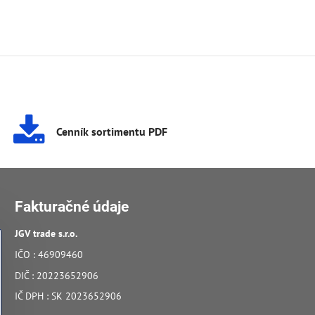
Cenník sortimentu PDF
Fakturačné údaje
JGV trade s​.r​.o​.
IČO : 46909460
DIČ : 20223652906
IČ DPH : SK 2023652906