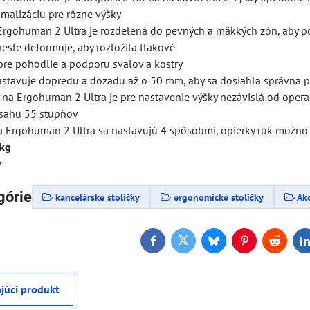
malizáciu pre rôzne výšky
Ergohuman 2 Ultra je rozdelená do pevných a mäkkých zón, aby po
kresle deformuje, aby rozložila tlakové
pre pohodlie a podporu svalov a kostry
astavuje dopredu a dozadu až o 50 mm, aby sa dosiahla správna p
y na Ergohuman 2 Ultra je pre nastavenie výšky nezávislá od oper
ozsahu 55 stupňov
a Ergohuman 2 Ultra sa nastavujú 4 spôsobmi, opierky rúk možno n
 kg
y
górie
kancelárske stoličky
ergonomické stoličky
Akc
Facebook
Twitter
Bluesky
Pinterest
Reddit
L
júci produkt