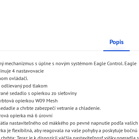
Popis
ný mechanizmus s úplne s novým systémom Eagle Control. Eagle
inuje 4 nastavovacie
nom ovládači.
m odlievaný pod tlakom
ané sedadlo s opierkou zo sieťoviny
hrbtová opierkou W09 Mesh
sedadle a chrbte zabezpečí vetranie a chladenie.
rová opierka má 6 úrovní
pätia nastaviteľného od mäkkého po pevné napnutie podľa vašich 
ka je flexibilná, aby reagovala na vaše pohyby a poskytuje bočnú
 chrbta: Teraz je k dispozícii väčšia nastaviteľnosť výšky operadla