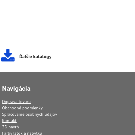
Ďalšie katalógy
Navigácia
Doprava tovaru
Obchodné podmienky
Spracovanie osobných údajov
Kontakt
3D návrh
Farby látok a nábytku