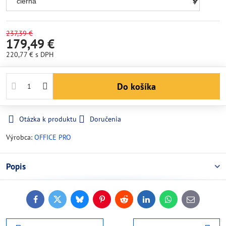
237,39 €
179,49 €
220,77 €
s DPH
Do košíka
Otázka k produktu
Doručenia
Výrobca:
OFFICE PRO
Popis
Facebook
Twitter
Bluesky
Pinterest
Reddit
LinkedIn
WhatsApp
E-
mail