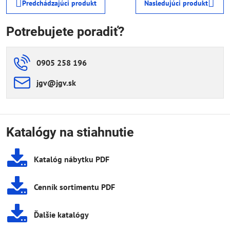
Predchádzajúci produkt
Nasledujúci produkt
Potrebujete poradiť?
0905 258 196
jgv​@jgv​.sk
Katalógy na stiahnutie
Katalóg nábytku PDF
Cenník sortimentu PDF
Ďalšie katalógy