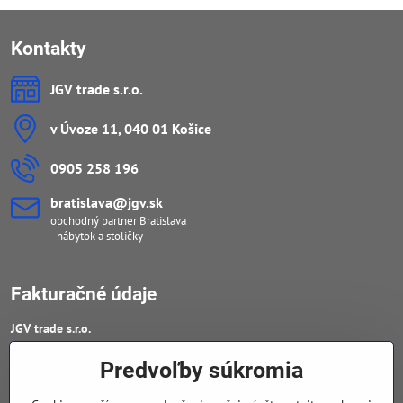
Kontakty
JGV trade s​.r​.o​.
v Úvoze 11, 040 01 Košice
0905 258 196
bratislava​@jgv​.sk
obchodný partner Bratislava
- nábytok a stoličky
Fakturačné údaje
JGV trade s​.r​.o​.
IČO : 46909460
Predvoľby súkromia
DIČ : 20223652906