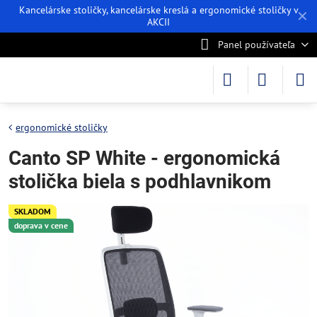
Kancelárske stoličky, kancelárske kreslá a ergonomické stoličky v
✕
AKCII
Panel používateľa
ergonomické stoličky
Canto SP White - ergonomická
stolička biela s podhlavnikom
SKLADOM
doprava v cene