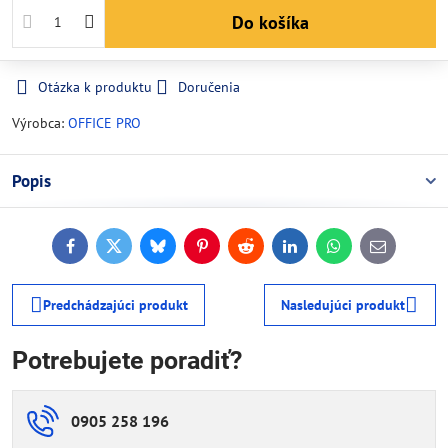
Do košíka
Otázka k produktu
Doručenia
Výrobca:
OFFICE PRO
Popis
Facebook
Twitter
Bluesky
Pinterest
Reddit
LinkedIn
WhatsApp
E-
mail
Predchádzajúci produkt
Nasledujúci produkt
Potrebujete poradiť?
0905 258 196