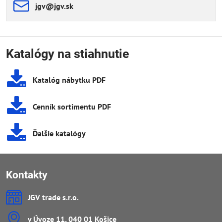
jgv​@jgv​.sk
Katalógy na stiahnutie
Katalóg nábytku PDF
Cenník sortimentu PDF
Ďalšie katalógy
Kontakty
JGV trade s​.r​.o​.
v Úvoze 11, 040 01 Košice