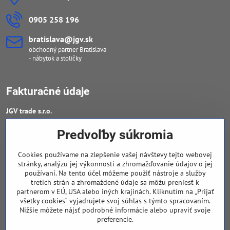
0905 258 196
bratislava​@jgv​.sk
obchodný partner Bratislava
- nábytok a stoličky
Fakturačné údaje
JGV trade s​.r​.o​.
IČO : 46909460
Predvoľby súkromia
DIČ : 20223652906
Cookies používame na zlepšenie vašej návštevy tejto webovej
IČ DPH : SK 2023652906
stránky, analýzu jej výkonnosti a zhromažďovanie údajov o jej
používaní. Na tento účel môžeme použiť nástroje a služby
tretích strán a zhromaždené údaje sa môžu preniesť k
Sledujte naše novinky
partnerom v EÚ, USA alebo iných krajinách. Kliknutím na „Prijať
všetky cookies“ vyjadrujete svoj súhlas s týmto spracovaním.
Facebook
Nižšie môžete nájsť podrobné informácie alebo upraviť svoje
preferencie.