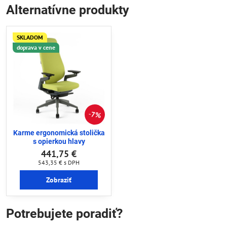
Alternatívne produkty
SKLADOM
doprava v cene
7%
Karme ergonomická stolička
s opierkou hlavy
441,75 €
543,35 €
s DPH
Zobraziť
Potrebujete poradiť?