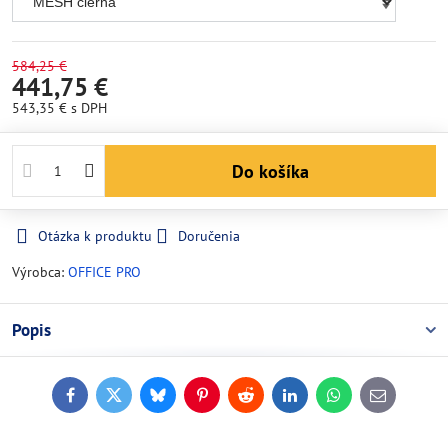
584,25 €
441,75 €
543,35 €
s DPH
Do košíka
Otázka k produktu
Doručenia
Výrobca:
OFFICE PRO
Popis
Facebook
Twitter
Bluesky
Pinterest
Reddit
LinkedIn
WhatsApp
E-
mail