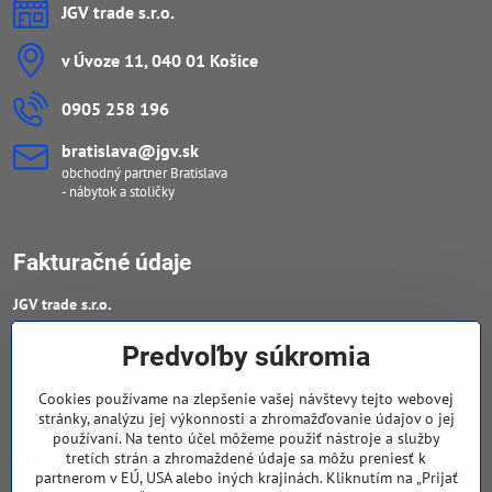
JGV trade s​.r​.o​.
v Úvoze 11, 040 01 Košice
0905 258 196
bratislava​@jgv​.sk
obchodný partner Bratislava
- nábytok a stoličky
Fakturačné údaje
JGV trade s​.r​.o​.
IČO : 46909460
Predvoľby súkromia
DIČ : 20223652906
Cookies používame na zlepšenie vašej návštevy tejto webovej
IČ DPH : SK 2023652906
stránky, analýzu jej výkonnosti a zhromažďovanie údajov o jej
používaní. Na tento účel môžeme použiť nástroje a služby
tretích strán a zhromaždené údaje sa môžu preniesť k
Sledujte naše novinky
partnerom v EÚ, USA alebo iných krajinách. Kliknutím na „Prijať