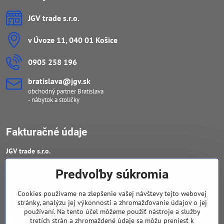
JGV trade s​.r​.o​.
v Úvoze 11, 040 01 Košice
0905 258 196
bratislava​@jgv​.sk
obchodný partner Bratislava
- nábytok a stoličky
Fakturačné údaje
JGV trade s​.r​.o​.
IČO : 46909460
Predvoľby súkromia
DIČ : 20223652906
Cookies používame na zlepšenie vašej návštevy tejto webovej
IČ DPH : SK 2023652906
stránky, analýzu jej výkonnosti a zhromažďovanie údajov o jej
používaní. Na tento účel môžeme použiť nástroje a služby
tretích strán a zhromaždené údaje sa môžu preniesť k
Sledujte naše novinky