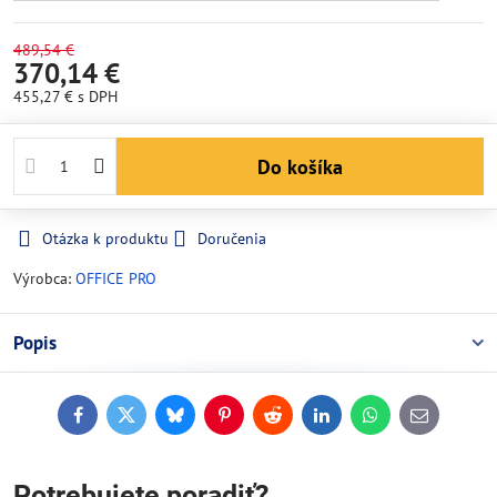
489,54 €
370,14 €
455,27 €
s DPH
Do košíka
Otázka k produktu
Doručenia
Výrobca:
OFFICE PRO
Popis
Facebook
Twitter
Bluesky
Pinterest
Reddit
LinkedIn
WhatsApp
E-
mail
Potrebujete poradiť?