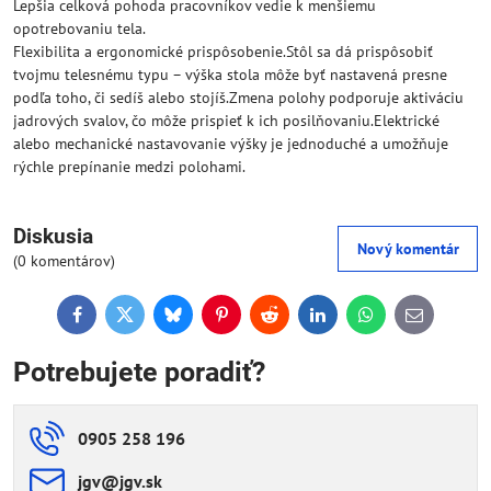
Lepšia celková pohoda pracovníkov vedie k menšiemu
opotrebovaniu tela.
Flexibilita a ergonomické prispôsobenie.Stôl sa dá prispôsobiť
tvojmu telesnému typu – výška stola môže byť nastavená presne
podľa toho, či sedíš alebo stojíš.Zmena polohy podporuje aktiváciu
jadrových svalov, čo môže prispieť k ich posilňovaniu.Elektrické
alebo mechanické nastavovanie výšky je jednoduché a umožňuje
rýchle prepínanie medzi polohami.
Diskusia
Nový komentár
(0 komentárov)
Facebook
Twitter
Bluesky
Pinterest
Reddit
LinkedIn
WhatsApp
E-
mail
Potrebujete poradiť?
0905 258 196
jgv​@jgv​.sk