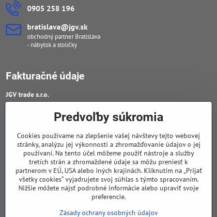
0905 258 196
bratislava​@jgv​.sk
obchodný partner Bratislava
- nábytok a stoličky
Fakturačné údaje
JGV trade s​.r​.o​.
IČO : 46909460
Predvoľby súkromia
DIČ : 20223652906
Cookies používame na zlepšenie vašej návštevy tejto webovej
IČ DPH : SK 2023652906
stránky, analýzu jej výkonnosti a zhromažďovanie údajov o jej
používaní. Na tento účel môžeme použiť nástroje a služby
tretích strán a zhromaždené údaje sa môžu preniesť k
Sledujte naše novinky
partnerom v EÚ, USA alebo iných krajinách. Kliknutím na „Prijať
všetky cookies“ vyjadrujete svoj súhlas s týmto spracovaním.
Facebook
Nižšie môžete nájsť podrobné informácie alebo upraviť svoje
preferencie.
Navigácia
Zásady ochrany osobných údajov