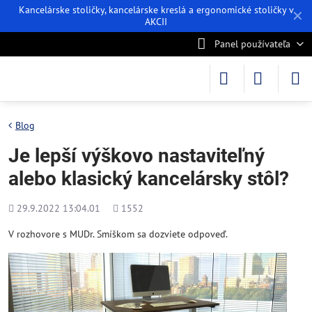
Kancelárske stoličky, kancelárske kreslá a ergonomické stoličky v
✕
AKCII
Panel používateľa
Blog
Je lepší výškovo nastaviteľný
alebo klasický kancelársky stôl?
Pridané
Počet
29.9.2022 13:04.01
1552
zobrazení
V rozhovore s MUDr. Smíškom sa dozviete odpoveď.