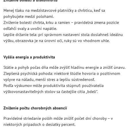
Zníženie bolesti a diskomfortu
Menej tlaku na medzistavcové platničky a chrbticu, keď sa
pohybujete medzi polohami.
Zníženie bolesti chrbta, krku a ramien – pravidelná zmena pozície
odľahčí svaly a uvoľní napätie.
Lepšie držanie tela: pri správnom nastavení stola dosiahneš ideálnu
výšku, obrazovka je na úrovni očí, ruky sú vo vhodnom uhle.
Vyššia energia a produktivita
Státie a pohyb počas dňa môže zvýšiť hladinu energie a znížiť únavu.
Zlepšená psychická pohoda: niektoré štúdie hovoria o pozitívnom
vplyve na náladu, menší stres a lepšiu sústredenosť.
Podľa výskumov môže produktivita stúpnuť: používatelia
výškovonastaviteľných stolov sa častejšie cítia „bdelí".
Zníženie počtu chorobných absencií
Pravidelné striedanie polôh môže znížiť počet dní choroby – v
niektorých prípadoch o desiatky percent.