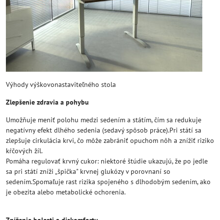
Výhody výškovonastaviteľného stola
Zlepšenie zdravia a pohybu
Umožňuje meniť polohu medzi sedením a státím, čím sa redukuje
negatívny efekt dlhého sedenia (sedavý spôsob práce).Pri státí sa
zlepšuje cirkulácia krvi, čo môže zabrániť opuchom nôh a znížiť riziko
kŕčových žíl.
Pomáha regulovať krvný cukor: niektoré štúdie ukazujú, že po jedle
sa pri státí zníži „špička" krvnej glukózy v porovnaní so
sedením.Spomaľuje rast rizika spojeného s dlhodobým sedením, ako
je obezita alebo metabolické ochorenia.