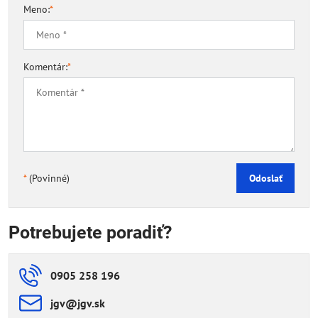
Meno:
*
Komentár:
*
*
(Povinné)
Odoslať
Potrebujete poradiť?
0905 258 196
jgv​@jgv​.sk