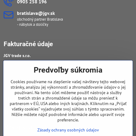
0905 258 196
bratislava​@jgv​.sk
obchodný partner Bratislava
- nábytok a stoličky
Fakturačné údaje
JGV trade s​.r​.o​.
IČO : 46909460
Predvoľby súkromia
DIČ : 20223652906
Cookies používame na zlepšenie vašej návštevy tejto webovej
IČ DPH : SK 2023652906
stránky, analýzu jej výkonnosti a zhromažďovanie údajov o jej
používaní. Na tento účel môžeme použiť nástroje a služby
tretích strán a zhromaždené údaje sa môžu preniesť k
Sledujte naše novinky
partnerom v EÚ, USA alebo iných krajinách. Kliknutím na „Prijať
všetky cookies“ vyjadrujete svoj súhlas s týmto spracovaním.
Facebook
Nižšie môžete nájsť podrobné informácie alebo upraviť svoje
preferencie.
Navigácia
Zásady ochrany osobných údajov